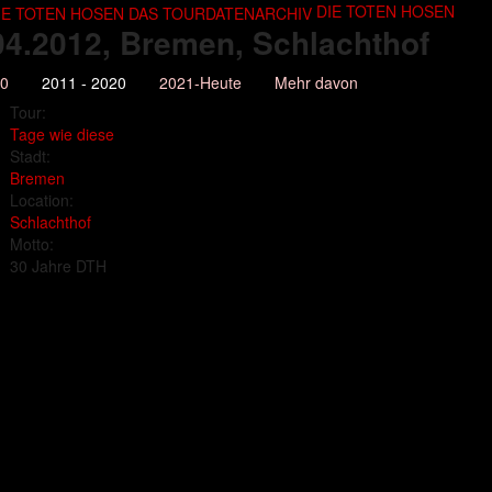
DIE TOTEN HOSEN
04.2012
, Bremen, Schlachthof
10
2011 - 2020
2021-Heute
Mehr davon
Tour:
Tage wie diese
Stadt:
Bremen
Location:
Schlachthof
Motto:
30 Jahre DTH