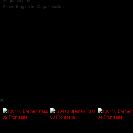
Single gespielt
Konzertbeginn im Magazinkeller:
se