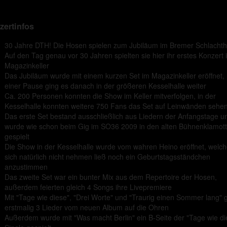
zertinfos
30 Jahre DTH! Die Hosen spielen zum Jubiläum im Bremer Schlachth
Auf den Tag genau vor 30 Jahren spielten sie hier ihr erstes Konzert 
Magazinkeller
Das Jubiläum wurde mit einem kurzen Set im Magazinkeller eröffnet,
einer Pause ging es danach in der größeren Kesselhalle weiter
Ca. 200 Personen konnten die Show im Keller mitverfolgen, in der
Kesselhalle konnten weitere 750 Fans das Set auf Leinwänden sehe
Das erste Set bestand ausschließlich aus Liedern der Anfangstage u
wurde wie schon beim Gig im SO36 2009 in den alten Bühnenklamot
gespielt
Die Show in der Kesselhalle wurde vom wahren Heino eröffnet, welch
sich natürlich nicht nehmen ließ noch ein Geburtstagsständchen
anzustimmen
Das zweite Set war ein bunter Mix aus dem Repertoire der Hosen,
außerdem feierten gleich 4 Songs ihre Livepremiere
Mit "Tage wie diese", "Drei Worte" und "Traurig einen Sommer lang" 
erstmalig 3 Lieder vom neuen Album auf die Ohren
Außerdem wurde mit "Was macht Berlin" ein B-Seite der "Tage wie di