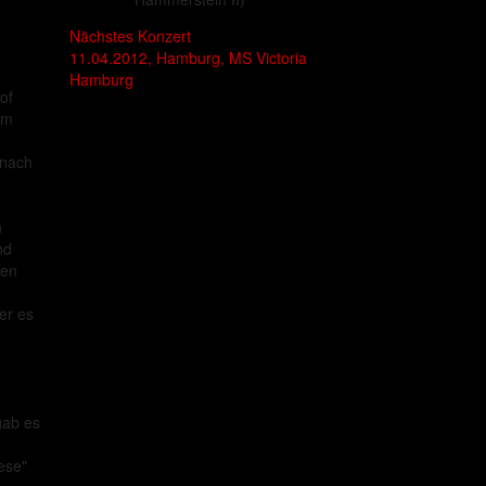
Nächstes Konzert
11.04.2012, Hamburg, MS Victoria
Hamburg
of
im
 nach
n
nd
ten
er es
gab es
ese"