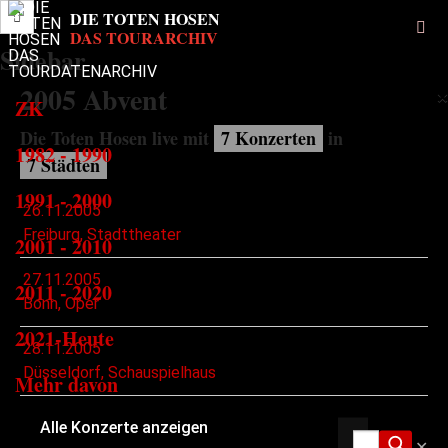
Sidebar
2005
Abvent
×
ZK
Die Toten Hosen live mit
7 Konzerten
in
1982 - 1990
7 Städten
1991 - 2000
26.11.2005
Freiburg, Stadttheater
2001 - 2010
27.11.2005
2011 - 2020
Bonn, Oper
2021-Heute
28.11.2005
Düsseldorf, Schauspielhaus
Mehr davon
Alle Konzerte anzeigen
✕