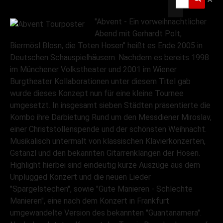
"Abvent - Ein vorweihnachtlicher
Abend mit Gerhardt Polt,
Biermösl Blosn, die Toten Hosen" heißt es Ende 2005 in
Deutschen Schauspielhäusern. Nachdem es bereits 1998
im Münchener Volkstheater und 2001 im Wiener
Burgtheater Kollaborationen unter diesem Titel gab
wurde dieses Konzept nun für eine kleine Tournee
umgesetzt. In insgesamt sieben Städten präsentierte die
Kombo ihre Darbietung Rund um den Messdiener Miroslav,
einer Christstollenspende und der schönsten Weihnacht.
Musikalisch untermalt von klassischen Klavierkonzerten,
Gstanzl und den bekannten Gitarrenklängen der Hosen.
Highlight hierbei sind eindeutig kurze Auszüge aus dem
Unplugged Konzert und die neuen Lieder
"Spargelstechen", sowie "Gute Manieren - Schlechte
Manieren", eine nach dem Konzert in Frankfurt
umgewandelte Version des bekannten "Guantanamera".