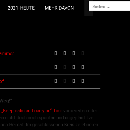
2021-HEUTE
MEHR DAVON
tzimmer
of
 Weg!“
e
„Keep calm and carry on“ Tour
vorbereiten oder
man nicht doch noch spontan und ungeplant live
genen Heimat: Im geschlossenen Kreis zelebrieren