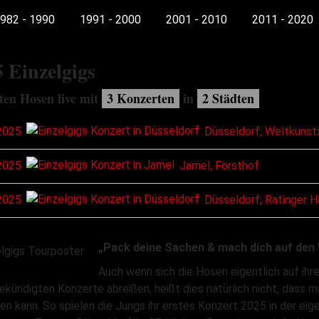
982 - 1990
1991 - 2000
2001 - 2010
2011 - 2020
5
Einzelgigs
ten Hosen live mit
3 Konzerten
in
2 Städten
2025
Düsseldorf, Weltkuns
2025
Jamel, Forsthof
2025
Düsseldorf, Ratinger H
„Pack deine Sachen & mach dich auf den
Auch wenn sich die Hosen eigentlich auf ihr
ekündigten Konzerte abreißen, heißt dies natürlich nicht, dass 
en kann. So spielen die Jungs ihr erstes Konzert 2025 in der ei