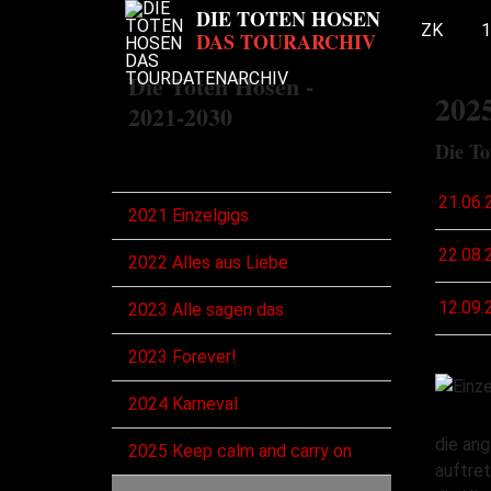
ZK
1
Die Toten Hosen -
202
2021-2030
Die To
Touren
21.06.
2021 Einzelgigs
22.08.
2022 Alles aus Liebe
12.09.
2023 Alle sagen das
2023 Forever!
2024 Karneval
die ang
2025 Keep calm and carry on
auftret