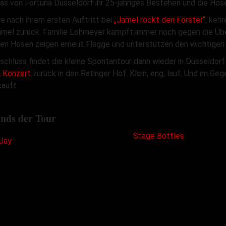
ras von Fortuna Düsseldorf ihr 25-jähriges Bestehen und die Hos
e nach ihrem ersten Auftritt bei
„Jamel rockt den Förster“
, keh
amel zurück. Familie Lohmeyer kämpft immer noch gegen die Üb
ten Hosen zeigen erneut Flagge und unterstützen den wichtige
chluss findet die kleine Spontantour dann wieder in Düsseldorf
n Konzert
zurück in den Ratinger Hof. Klein, eng, laut: Und im G
auft.
nds der Tour
Stage Bottles
Jay