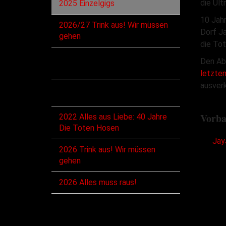
die Ult
2025 Einzelgigs
10 Jahr
2026/27 Trink aus! Wir müssen
Dorf J
gehen
die To
Den Abs
Diskographie
letzte
ausverk
Alben
Vorba
2022 Alles aus Liebe: 40 Jahre
Die Toten Hosen
Jay
2026 Trink aus! Wir müssen
gehen
2026 Alles muss raus!
Singles