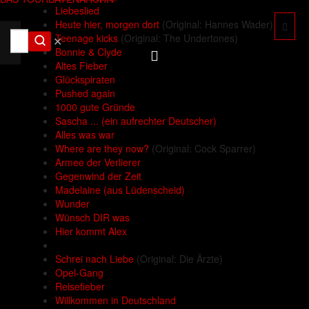
Liebeslied
Heute hier, morgen dort
(Original: Hannes Wader)
Teenage kicks
(Original: The Undertones)
✕
Bonnie & Clyde
Altes Fieber
Glückspiraten
Pushed again
1000 gute Gründe
Sascha ... (ein aufrechter Deutscher)
Alles was war
Where are they now?
(Original: Cock Sparrer)
Armee der Verlierer
Gegenwind der Zeit
Madelaine (aus Lüdenscheid)
Wunder
Wünsch DIR was
Hier kommt Alex
Schrei nach Liebe
(Original: Die Ärzte)
Opel-Gang
Reisefieber
Willkommen in Deutschland