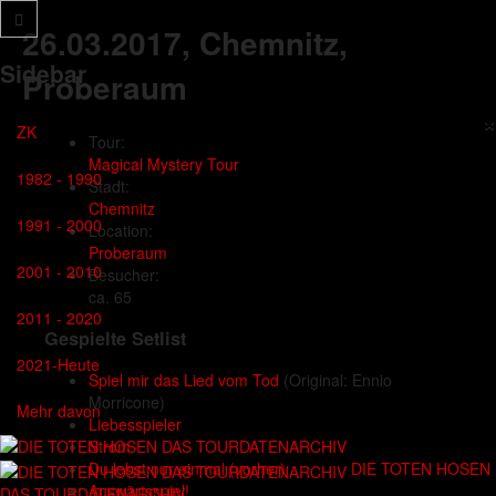
26.03.2017
, Chemnitz,
Sidebar
Proberaum
×
ZK
Tour:
Magical Mystery Tour
1982 - 1990
Stadt:
Chemnitz
1991 - 2000
Location:
Proberaum
2001 - 2010
Besucher:
ca. 65
2011 - 2020
Gespielte Setlist
2021-Heute
Spiel mir das Lied vom Tod
(Original: Ennio
Morricone)
Mehr davon
Liebesspieler
Strom
DIE TOTEN HOSEN
Du lebst nur einmal (vorher)
Auswärtsspiel!
DAS TOURDATENARCHIV