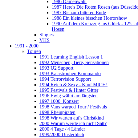
1986 Damenwahl
1987 Here's Die Roten Rosen (aus Düsseldo
1987 Bis zum bitteren Ende
1988 Ein kleines bisschen Horrorshow
1990 Auf dem Kreuzzug ins Glück - 125 Ja
Hosen
Singles
VHS
1991 - 2000
Touren
1991 Learning English Lesson 1
1992 Menschen, Tiere, Sensationen
1993 U2 Support
1993 Katastrophen Kommando
1994 Terrorvision Support
1994 Reich & Sexy - Kauf MICH!
1995 Festivals & Hinter Gitter
1996 Ewig währt am längsten
1997 1000. Konzert
1998 Vans warped Tour / Festivals
1998 Rheinpiraten
1998 Wir warten auf's Christkind
2000 Warum werde ich nicht Satt?
2000 4 Tage / 4 Länder
1999/2000 Unsterblich