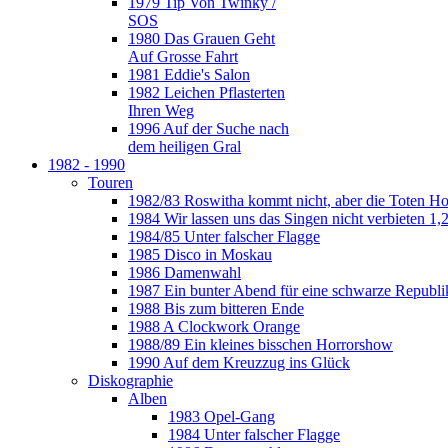
1979 Tip Von Twinky /
SOS
1980 Das Grauen Geht
Auf Grosse Fahrt
1981 Eddie's Salon
1982 Leichen Pflasterten
Ihren Weg
1996 Auf der Suche nach
dem heiligen Gral
1982 - 1990
Touren
1982/83 Roswitha kommt nicht, aber die Toten H
1984 Wir lassen uns das Singen nicht verbieten 1,2
1984/85 Unter falscher Flagge
1985 Disco in Moskau
1986 Damenwahl
1987 Ein bunter Abend für eine schwarze Republi
1988 Bis zum bitteren Ende
1988 A Clockwork Orange
1988/89 Ein kleines bisschen Horrorshow
1990 Auf dem Kreuzzug ins Glück
Diskographie
Alben
1983 Opel-Gang
1984 Unter falscher Flagge