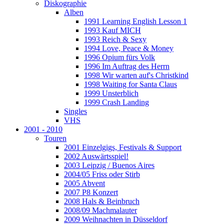
Diskographie
Alben
1991 Learning English Lesson 1
1993 Kauf MICH
1993 Reich & Sexy
1994 Love, Peace & Money
1996 Opium fürs Volk
1996 Im Auftrag des Herrn
1998 Wir warten auf's Christkind
1998 Waiting for Santa Claus
1999 Unsterblich
1999 Crash Landing
Singles
VHS
2001 - 2010
Touren
2001 Einzelgigs, Festivals & Support
2002 Auswärtsspiel!
2003 Leipzig / Buenos Aires
2004/05 Friss oder Stirb
2005 Abvent
2007 P8 Konzert
2008 Hals & Beinbruch
2008/09 Machmalauter
2009 Weihnachten in Düsseldorf