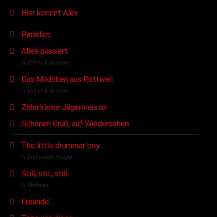
Hier kommt Alex
Paradies
Alles passiert
/+ Esther & Streicher
Das Mädchen aus Rottweil
/+ Esther & Streicher
Zehn kleine Jägermeister
Schönen Gruß, auf Wiedersehen
The little drummer boy
/+ Drumroadie Holger
Still, still, still
/+ Streicher
Freunde