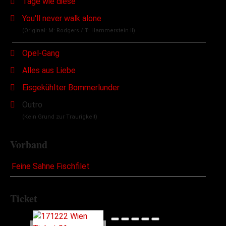
Tage wie diese
You'll never walk alone
(Original: M: Rodgers / T: Hammerstein II)
Opel-Gang
Alles aus Liebe
Eisgekühlter Bommerlunder
Outro
(Kein Grund zur Traurigkeit)
Vorband
Feine Sahne Fischfilet
Ticket