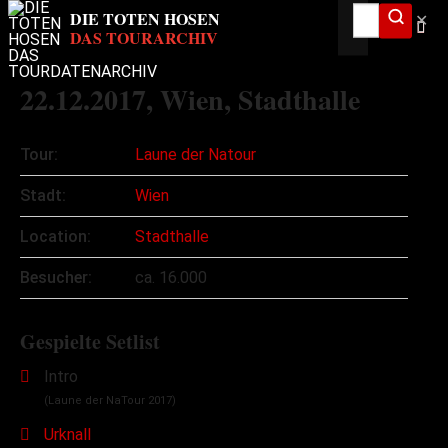
✕
22.12.2017
, Wien, Stadthalle
Tour:
Laune der Natour
Stadt:
Wien
Location:
Stadthalle
Besucher:
ca. 16.000
Gespielte Setlist
Intro
(Laune der NaTour 2017)
Urknall