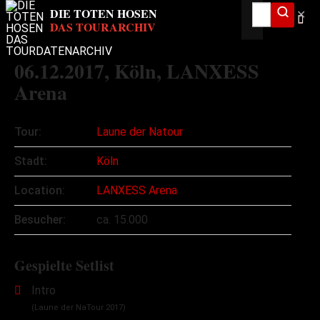
✕
06.12.2017
, Köln, LANXESS
Arena
Tour:
Laune der Natour
Stadt:
Köln
Location:
LANXESS Arena
Besucher:
ca. 15.000
Gespielte Setlist
Intro
(Laune der NaTour 2017)