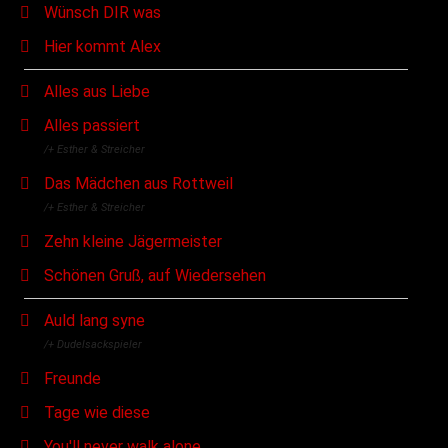
Wünsch DIR was
Hier kommt Alex
Alles aus Liebe
Alles passiert
/+ Esther & Streicher
Das Mädchen aus Rottweil
/+ Esther & Streicher
Zehn kleine Jägermeister
Schönen Gruß, auf Wiedersehen
Auld lang syne
/+ Dudelsackspieler
Freunde
Tage wie diese
You'll never walk alone