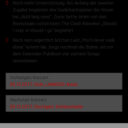
Noch mehr Unterstützung: Am Anfang der zweiten
Zugabe begleiten drei Dudelsackspieler die Hosen
bei „Auld lang syne“. Zuvor hatte Arnim von den
Beatsteaks schon beim The Clash Klassiker „Should
I stay or should I go“ begleitet
Nach dem eigentlich letzten Lied „You’ll never walk
alone“ entern die Jungs nochmal die Bühne, um vor
dem feiernden Publikum vier weitere Songs
rauszuhauen
Vorheriges Konzert
05.12.2017, Köln, LANXESS Arena
Nächstes Konzert
09.12.2017, Stuttgart, Schleyerhalle