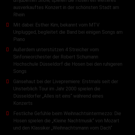
umjubelten Show, spielen die Hosen ein weiteres
ausverkauftes Konzert in der schönsten Stadt am
Rhein
Mit dabei: Esther Kim, bekannt vom MTV
Unplugged, begleitet die Band bei einigen Songs am
Piano
Außerdem unterstützen 4 Streicher vom
Sinfonieorchester der Robert Schumann
Hochschule Düsseldorf die Hosen bei den ruhigeren
Songs
Gänsehaut bei der Livepremiere: Erstmals seit der
Unsterblich Tour im Jahr 2000 spielen die
Düsseldorfer „Alles ist eins“ während eines
Konzerts
Festliche Gefühle beim Weihnachtsintermezzo: Die
Hosen spielen die „Kleine Nachtmusik“ von Mozart
und den Klassiker „Weihnachtsmann vom Dach“