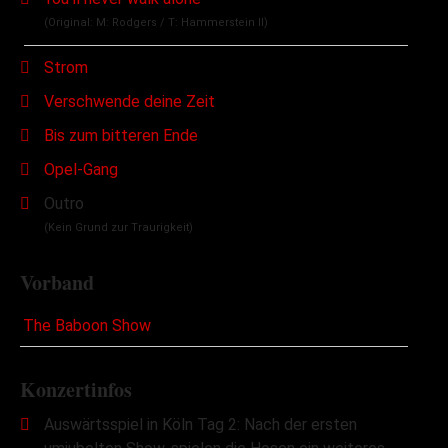
(Original: M: Rodgers / T: Hammerstein II)
Strom
Verschwende deine Zeit
Bis zum bitteren Ende
Opel-Gang
Outro
(Kein Grund zur Traurigkeit)
Vorband
The Baboon Show
Konzertinfos
Auswärtsspiel in Köln Tag 2: Nach der ersten