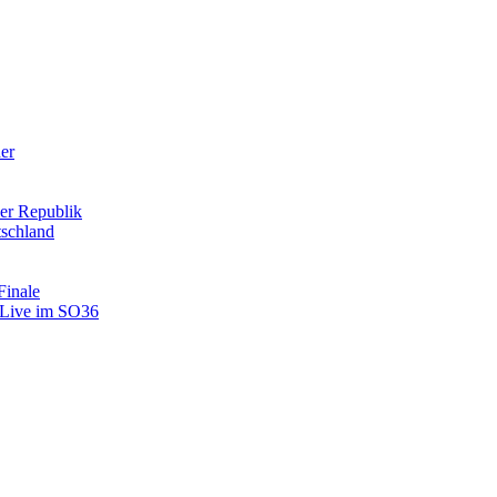
der
er Republik
tschland
Finale
: Live im SO36