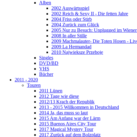
Alben
2002 Auswärtsspiel
2002 Reich & Sexy II - Die fetten Jahre
2004 Friss oder Stirb
2004 Zurück zum Glück
2005 Nur zu Besuch: Unplugged im Wiener 
2008 In aller Stille
2009 Machmalauter- Die Toten Hosen - Liv
2009 La Hermandad
2010 Najwieksze Przeboje
Singles
DVD/BD
VHS
Bücher
2011 - 2020
Touren
2011 Lünen
2012 Tage wie diese
2012/13 Krach der Republik
2013 - 2015 Willkommen in Deutschland
2014 Ja, das muss so laut
2015 Am Anfang war der Lärm
2015 Buenos Aires City Tour
2017 Magical Mystery Tour
2017 Zurück auf dem Bolzplatz