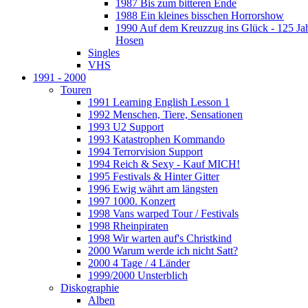
1987 Bis zum bitteren Ende
1988 Ein kleines bisschen Horrorshow
1990 Auf dem Kreuzzug ins Glück - 125 Ja
Hosen
Singles
VHS
1991 - 2000
Touren
1991 Learning English Lesson 1
1992 Menschen, Tiere, Sensationen
1993 U2 Support
1993 Katastrophen Kommando
1994 Terrorvision Support
1994 Reich & Sexy - Kauf MICH!
1995 Festivals & Hinter Gitter
1996 Ewig währt am längsten
1997 1000. Konzert
1998 Vans warped Tour / Festivals
1998 Rheinpiraten
1998 Wir warten auf's Christkind
2000 Warum werde ich nicht Satt?
2000 4 Tage / 4 Länder
1999/2000 Unsterblich
Diskographie
Alben