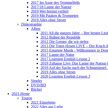
2017 Im Auge des Trommelfells
2017/18 Laune der Natour
2019 Wer bremst verliert
2019 Mit Pauken & Trompeten
2019 Alles ohne Strom
Diskographie
Alben
2011 All die ganzen Jahre – Ihre besten Lie
2012 Ballast der Republik
2012 Die Geister, die wir riefen
2013 Die Toten Hosen LIVE – Der Krach d
2015 Entartete Musik - Willkommen in Deu
2017 Laune der Natur
2017 Learning English Lesson 2
2019 Zuhause Live: Das Laune der Natour-
2019 Auf der Suche nach der Schnapsinsel
2019 Alles ohne Strom
2020 Learning English Lesson 3
Singles
DVD/BD
Bücher
2021-Heute
Touren
2021 Einzelgigs
2022 Alles aus Liebe