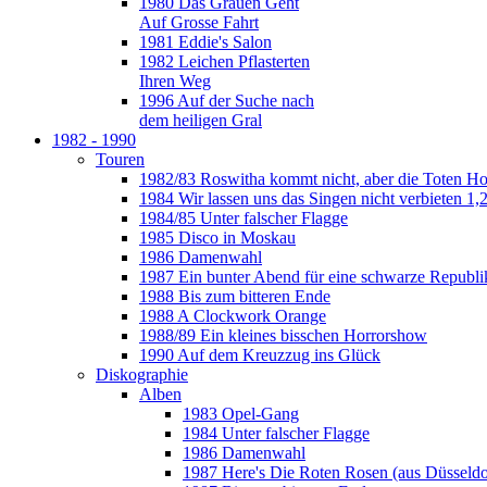
1980 Das Grauen Geht
Auf Grosse Fahrt
1981 Eddie's Salon
1982 Leichen Pflasterten
Ihren Weg
1996 Auf der Suche nach
dem heiligen Gral
1982 - 1990
Touren
1982/83 Roswitha kommt nicht, aber die Toten H
1984 Wir lassen uns das Singen nicht verbieten 1,2
1984/85 Unter falscher Flagge
1985 Disco in Moskau
1986 Damenwahl
1987 Ein bunter Abend für eine schwarze Republi
1988 Bis zum bitteren Ende
1988 A Clockwork Orange
1988/89 Ein kleines bisschen Horrorshow
1990 Auf dem Kreuzzug ins Glück
Diskographie
Alben
1983 Opel-Gang
1984 Unter falscher Flagge
1986 Damenwahl
1987 Here's Die Roten Rosen (aus Düsseldo