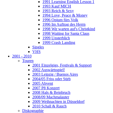
1991 Learning English Lesson 1
1993 Kauf MICH
1993 Reich & Sexy
1994 Love, Peace & Money
1996 Opium fürs Volk
1996 Im Auftrag des Herrn
1998 Wir warten auf's Christkind
1998 Waiting for Santa Claus
1999 Unsterblich
1999 Crash Landing
Singles
VHS
2001 - 2010
Touren
2001 Einzelgigs, Festivals & Support
2002 Auswärtsspiel!
2003 Leipzig / Buenos Aires
2004/05 Friss oder Stirb
2005 Abvent
2007 P8 Konzert
2008 Hals & Beinbruch
2008/09 Machmalauter
2009 Weihnachten in Düsseldorf
2010 Schall & Rauch
Diskographie