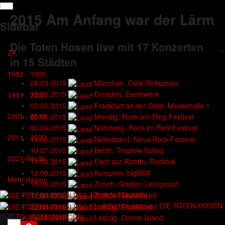
2015
Am Anfang war der Lärm
Sidebar
Die Toten Hosen live mit
17 Konzerten
×
ZK
in
15 Städten
1982 - 1990
28.03.2015
München, Café Reitschule
12.05.2015
Dresden, Eventwerk
1991 - 2000
02.06.2015
Frankfurt an der Oder, Messehalle 1
2001 - 2010
05.06.2015
Mendig, Rock am Ring Festival
06.06.2015
Nürnberg, Rock im Park Festival
2011 - 2020
13.06.2015
Nickelsdorf, Nova Rock Festival
10.07.2015
Berlin, Treptow Kolleg
2021-Heute
11.08.2015
Esch sur Alzette, Rockhal
12.08.2015
Kempten, bigBOX
Mehr davon
15.08.2015
Zürich, Stadion Letzigrund
17.08.2015
Zürich, Mascotte
DIE TOTEN HOSEN
22.08.2015
Leipzig, Festwiese
DAS TOURDATENARCHIV
24.08.2015
Leipzig, Conne Island