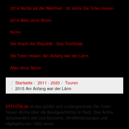
2014 Nichts als die Wahrheit - 30 Jahre Die Toten Hosen
2019 Alles ohne Strom
Bücher
Der Krach der Republik - Das Tourfinale
Die Toten Hosen: Am Anfang war der Lärm
Alles ohne Strom
Startseite
2011 - 2020
Touren
2015 Am Anfang war der Lärm
DTH-DTA.de
ist das größte und umfangreichste Die Toten
Hosen Archiv über die Bandgeschichte im Netz. Das Archiv
dokumentiert alle Live Konzerte, Veröffentlichungen und
Highlights von 1982-heute.