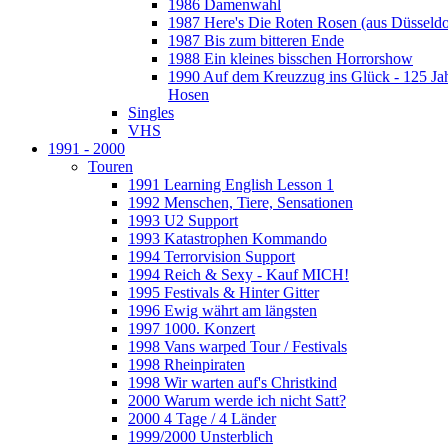
1986 Damenwahl
1987 Here's Die Roten Rosen (aus Düsseldo
1987 Bis zum bitteren Ende
1988 Ein kleines bisschen Horrorshow
1990 Auf dem Kreuzzug ins Glück - 125 Ja
Hosen
Singles
VHS
1991 - 2000
Touren
1991 Learning English Lesson 1
1992 Menschen, Tiere, Sensationen
1993 U2 Support
1993 Katastrophen Kommando
1994 Terrorvision Support
1994 Reich & Sexy - Kauf MICH!
1995 Festivals & Hinter Gitter
1996 Ewig währt am längsten
1997 1000. Konzert
1998 Vans warped Tour / Festivals
1998 Rheinpiraten
1998 Wir warten auf's Christkind
2000 Warum werde ich nicht Satt?
2000 4 Tage / 4 Länder
1999/2000 Unsterblich