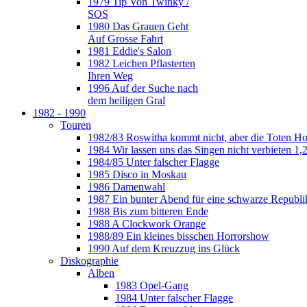
1979 Tip Von Twinky /
SOS
1980 Das Grauen Geht
Auf Grosse Fahrt
1981 Eddie's Salon
1982 Leichen Pflasterten
Ihren Weg
1996 Auf der Suche nach
dem heiligen Gral
1982 - 1990
Touren
1982/83 Roswitha kommt nicht, aber die Toten H
1984 Wir lassen uns das Singen nicht verbieten 1,2
1984/85 Unter falscher Flagge
1985 Disco in Moskau
1986 Damenwahl
1987 Ein bunter Abend für eine schwarze Republi
1988 Bis zum bitteren Ende
1988 A Clockwork Orange
1988/89 Ein kleines bisschen Horrorshow
1990 Auf dem Kreuzzug ins Glück
Diskographie
Alben
1983 Opel-Gang
1984 Unter falscher Flagge