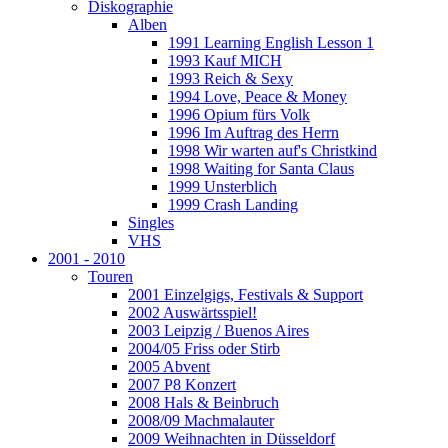
Diskographie
Alben
1991 Learning English Lesson 1
1993 Kauf MICH
1993 Reich & Sexy
1994 Love, Peace & Money
1996 Opium fürs Volk
1996 Im Auftrag des Herrn
1998 Wir warten auf's Christkind
1998 Waiting for Santa Claus
1999 Unsterblich
1999 Crash Landing
Singles
VHS
2001 - 2010
Touren
2001 Einzelgigs, Festivals & Support
2002 Auswärtsspiel!
2003 Leipzig / Buenos Aires
2004/05 Friss oder Stirb
2005 Abvent
2007 P8 Konzert
2008 Hals & Beinbruch
2008/09 Machmalauter
2009 Weihnachten in Düsseldorf