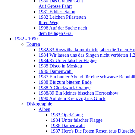
1980 Das Grauen Geht
Auf Grosse Fahrt
1981 Eddie's Salon
1982 Leichen Pflasterten
Ihren Weg
1996 Auf der Suche nach
dem heiligen Gral
1982 - 1990
Touren
1982/83 Roswitha kommt nicht, aber die Toten H
1984 Wir lassen uns das Singen nicht verbieten 1,2
1984/85 Unter falscher Flagge
1985 Disco in Moskau
1986 Damenwahl
1987 Ein bunter Abend für eine schwarze Republi
1988 Bis zum bitteren Ende
1988 A Clockwork Orange
1988/89 Ein kleines bisschen Horrorshow
1990 Auf dem Kreuzzug ins Glück
Diskographie
Alben
1983 Opel-Gang
1984 Unter falscher Flagge
1986 Damenwahl
1987 Here's Die Roten Rosen (aus Düsseldo