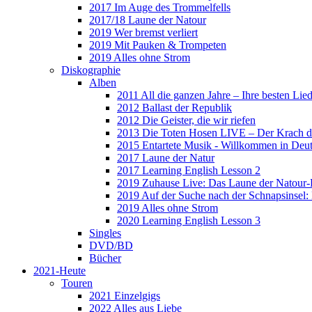
2017 Im Auge des Trommelfells
2017/18 Laune der Natour
2019 Wer bremst verliert
2019 Mit Pauken & Trompeten
2019 Alles ohne Strom
Diskographie
Alben
2011 All die ganzen Jahre – Ihre besten Lie
2012 Ballast der Republik
2012 Die Geister, die wir riefen
2013 Die Toten Hosen LIVE – Der Krach d
2015 Entartete Musik - Willkommen in Deu
2017 Laune der Natur
2017 Learning English Lesson 2
2019 Zuhause Live: Das Laune der Natour-
2019 Auf der Suche nach der Schnapsinsel
2019 Alles ohne Strom
2020 Learning English Lesson 3
Singles
DVD/BD
Bücher
2021-Heute
Touren
2021 Einzelgigs
2022 Alles aus Liebe