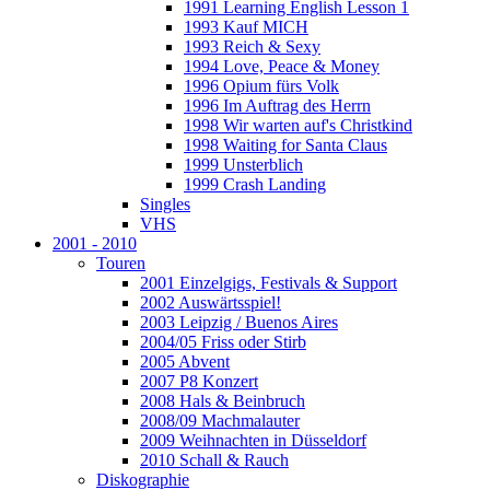
1991 Learning English Lesson 1
1993 Kauf MICH
1993 Reich & Sexy
1994 Love, Peace & Money
1996 Opium fürs Volk
1996 Im Auftrag des Herrn
1998 Wir warten auf's Christkind
1998 Waiting for Santa Claus
1999 Unsterblich
1999 Crash Landing
Singles
VHS
2001 - 2010
Touren
2001 Einzelgigs, Festivals & Support
2002 Auswärtsspiel!
2003 Leipzig / Buenos Aires
2004/05 Friss oder Stirb
2005 Abvent
2007 P8 Konzert
2008 Hals & Beinbruch
2008/09 Machmalauter
2009 Weihnachten in Düsseldorf
2010 Schall & Rauch
Diskographie