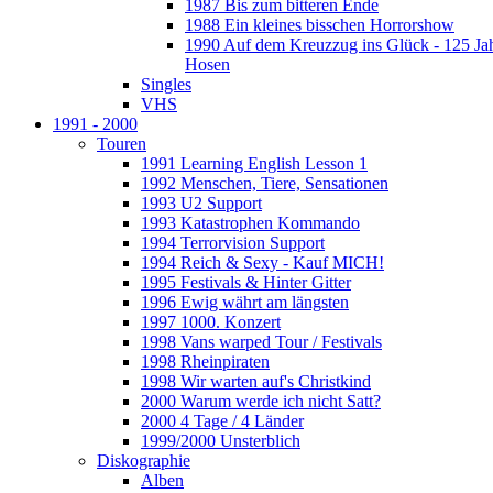
1987 Bis zum bitteren Ende
1988 Ein kleines bisschen Horrorshow
1990 Auf dem Kreuzzug ins Glück - 125 Ja
Hosen
Singles
VHS
1991 - 2000
Touren
1991 Learning English Lesson 1
1992 Menschen, Tiere, Sensationen
1993 U2 Support
1993 Katastrophen Kommando
1994 Terrorvision Support
1994 Reich & Sexy - Kauf MICH!
1995 Festivals & Hinter Gitter
1996 Ewig währt am längsten
1997 1000. Konzert
1998 Vans warped Tour / Festivals
1998 Rheinpiraten
1998 Wir warten auf's Christkind
2000 Warum werde ich nicht Satt?
2000 4 Tage / 4 Länder
1999/2000 Unsterblich
Diskographie
Alben