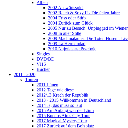
Alben
2002 Auswärtsspiel
2002 Reich & Sexy II - Die fetten Jahre
2004 Friss oder Stirb
2004 Zurück zum Glück
2005 Nur zu Besuch: Unplugged im Wiener 
2008 In aller Stille
2009 Machmalauter- Die Toten Hosen - Liv
2009 La Hermandad
2010 Najwieksze Przeboje
Singles
DVD/BD
VHS
Bücher
2011 - 2020
Touren
2011 Lünen
2012 Tage wie diese
2012/13 Krach der Republik
2013 - 2015 Willkommen in Deutschland
2014 Ja, das muss so laut
2015 Am Anfang war der Lärm
2015 Buenos Aires City Tour
2017 Magical Mystery Tour
2017 Zurück auf dem Bolzplatz