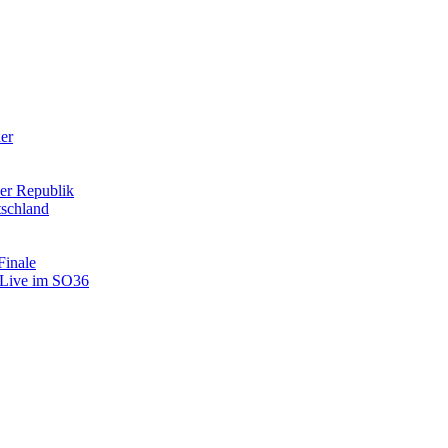
der
er Republik
tschland
Finale
: Live im SO36