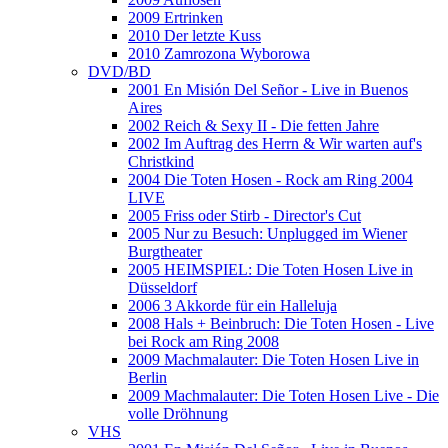
2009 Ertrinken
2010 Der letzte Kuss
2010 Zamrozona Wyborowa
DVD/BD
2001 En Misión Del Señor - Live in Buenos
Aires
2002 Reich & Sexy II - Die fetten Jahre
2002 Im Auftrag des Herrn & Wir warten auf's
Christkind
2004 Die Toten Hosen - Rock am Ring 2004
LIVE
2005 Friss oder Stirb - Director's Cut
2005 Nur zu Besuch: Unplugged im Wiener
Burgtheater
2005 HEIMSPIEL: Die Toten Hosen Live in
Düsseldorf
2006 3 Akkorde für ein Halleluja
2008 Hals + Beinbruch: Die Toten Hosen - Live
bei Rock am Ring 2008
2009 Machmalauter: Die Toten Hosen Live in
Berlin
2009 Machmalauter: Die Toten Hosen Live - Die
volle Dröhnung
VHS