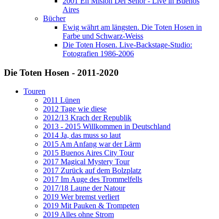
2001 En Misión Del Señor - Live in Buenos
Aires
Bücher
Ewig währt am längsten. Die Toten Hosen in
Farbe und Schwarz-Weiss
Die Toten Hosen. Live-Backstage-Studio:
Fotografien 1986-2006
Die Toten Hosen - 2011-2020
Touren
2011 Lünen
2012 Tage wie diese
2012/13 Krach der Republik
2013 - 2015 Willkommen in Deutschland
2014 Ja, das muss so laut
2015 Am Anfang war der Lärm
2015 Buenos Aires City Tour
2017 Magical Mystery Tour
2017 Zurück auf dem Bolzplatz
2017 Im Auge des Trommelfells
2017/18 Laune der Natour
2019 Wer bremst verliert
2019 Mit Pauken & Trompeten
2019 Alles ohne Strom