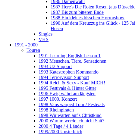
1986 Damenwahl
1987 Here's Die Roten Rosen (aus Düsseldo
1987 Bis zum bitteren Ende
1988 Ein kleines bisschen Horrorshow
1990 Auf dem Kreuzzug ins Glück - 125 Ja
Hosen
Singles
VHS
1991 - 2000
Touren
1991 Learning English Lesson 1
1992 Menschen, Tiere, Sensationen
1993 U2 Support
1993 Katastrophen Kommando
1994 Terrorvision Support
1994 Reich & Sexy - Kauf MICH!
1995 Festivals & Hinter Gitter
1996 Ewig währt am längsten
1997 1000. Konzert
1998 Vans warped Tour / Festivals
1998 Rheinpiraten
1998 Wir warten auf's Christkind
2000 Warum werde ich nicht Satt?
2000 4 Tage / 4 Länder
1999/2000 Unsterblich