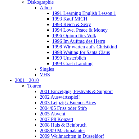
Diskographie
Alben
1991 Learning English Lesson 1
1993 Kauf MICH
1993 Reich & Sexy
1994 Love, Peace & Money
1996 Opium fürs Volk
1996 Im Auftrag des Herrn
1998 Wir warten auf's Christkind
1998 Waiting for Santa Claus
1999 Unsterblich
1999 Crash Landing
Singles
VHS
2001 - 2010
Touren
2001 Einzelgigs, Festivals & Support
2002 Auswärtsspiel!
2003 Leipzig / Buenos Aires
2004/05 Friss oder Stirb
2005 Abvent
2007 P8 Konzert
2008 Hals & Beinbruch
2008/09 Machmalauter
2009 Weihnachten in Düsseldorf