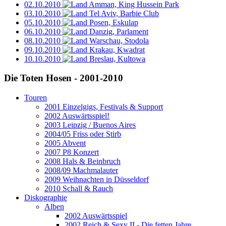
02.10.2010
Amman, King Hussein Park
03.10.2010
Tel Aviv, Barbie Club
05.10.2010
Posen, Eskulap
06.10.2010
Danzig, Parlament
08.10.2010
Warschau, Stodola
09.10.2010
Krakau, Kwadrat
10.10.2010
Breslau, Kultowa
Die Toten Hosen - 2001-2010
Touren
2001 Einzelgigs, Festivals & Support
2002 Auswärtsspiel!
2003 Leipzig / Buenos Aires
2004/05 Friss oder Stirb
2005 Abvent
2007 P8 Konzert
2008 Hals & Beinbruch
2008/09 Machmalauter
2009 Weihnachten in Düsseldorf
2010 Schall & Rauch
Diskographie
Alben
2002 Auswärtsspiel
2002 Reich & Sexy II - Die fetten Jahre