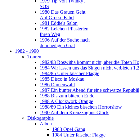
1979 Tip Von Twinky /
SOS
1980 Das Grauen Geht
Auf Grosse Fahrt
1981 Eddie's Salon
1982 Leichen Pflasterten
Ihren Weg
1996 Auf der Suche nach
dem heiligen Gral
1982 - 1990
Touren
1982/83 Roswitha kommt nicht, aber die Toten H
1984 Wir lassen uns das Singen nicht verbieten 1,2
1984/85 Unter falscher Flagge
1985 Disco in Moskau
1986 Damenwahl
1987 Ein bunter Abend für eine schwarze Republi
1988 Bis zum bitteren Ende
1988 A Clockwork Orange
1988/89 Ein kleines bisschen Horrorshow
1990 Auf dem Kreuzzug ins Glück
Diskographie
Alben
1983 Opel-Gang
1984 Unter falscher Flagge