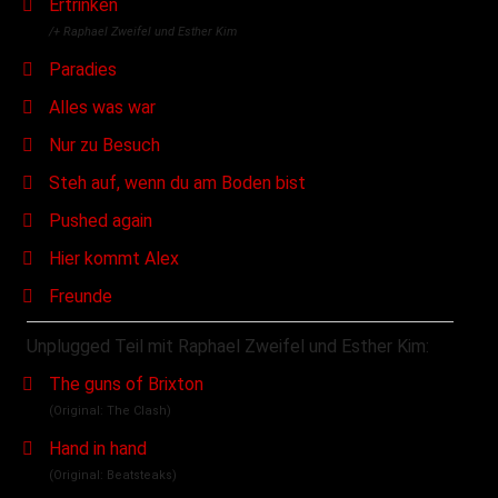
Ertrinken
/+ Raphael Zweifel und Esther Kim
Paradies
Alles was war
Nur zu Besuch
Steh auf, wenn du am Boden bist
Pushed again
Hier kommt Alex
Freunde
Unplugged Teil mit Raphael Zweifel und Esther Kim:
The guns of Brixton
(Original: The Clash)
Hand in hand
(Original: Beatsteaks)