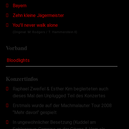
Bayern
Zehn kleine Jägermeister
You'll never walk alone
(Original: M: Rodgers / T: Hammerstein II)
Vorband
Bloodlights
Konzertinfos
Raphael Zweifel & Esther Kim begleiteten auch
dieses Mal den Unplugged Teil des Konzertes
Erstmals wurde auf der Machmalauter Tour 2008
"Mehr davon" gespielt
In ungewöhnlicher Besetzung (Kuddel am