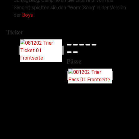
Schlagzeug, Campino an der Gitarre & Vom als
Sänger) spielten sie den "Worm Song" in der Version
der
Boys
Ticket
Pässe