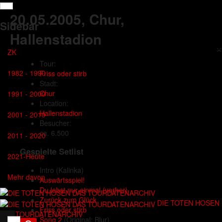
20.05.2005
, Chur,
Sidebar
Hallenstadion
×
ZK
Tour:
1982 - 1990
Friss oder stirb
Stadt:
Chur
1991 - 2000
Location:
Hallenstadion
2001 - 2010
Besucher:
ca. 6.500
2011 - 2020
Gespielte Setlist
2021-Heute
Intro
(Kalinka)
Mehr davon
Auswärtsspiel!
Du lebst nur einmal (vorher)
Zurück zum Glück
DIE TOTEN HOSEN
Friss oder stirb
DAS TOURDATENARCHIV
Song 2
(Original: Blur)