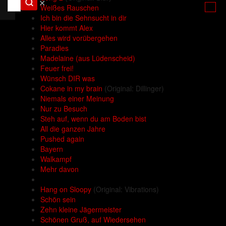
✕
Weißes Rauschen
Ich bin die Sehnsucht in dir
Hier kommt Alex
Alles wird vorübergehen
Paradies
Madelaine (aus Lüdenscheid)
Feuer frei!
Wünsch DIR was
Cokane in my brain
(Original: Dillinger)
Niemals einer Meinung
Nur zu Besuch
Steh auf, wenn du am Boden bist
All die ganzen Jahre
Pushed again
Bayern
Walkampf
Mehr davon
Hang on Sloopy
(Original: Vibrations)
Schön sein
Zehn kleine Jägermeister
Schönen Gruß, auf Wiedersehen