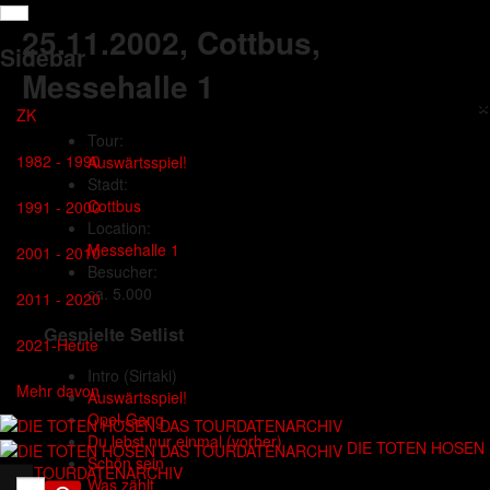
25.11.2002
, Cottbus,
Sidebar
Messehalle 1
×
ZK
Tour:
1982 - 1990
Auswärtsspiel!
Stadt:
Cottbus
1991 - 2000
Location:
Messehalle 1
2001 - 2010
Besucher:
ca. 5.000
2011 - 2020
Gespielte Setlist
2021-Heute
Intro
(Sirtaki)
Mehr davon
Auswärtsspiel!
Opel-Gang
Du lebst nur einmal (vorher)
DIE TOTEN HOSEN
Schön sein
DAS TOURDATENARCHIV
Was zählt