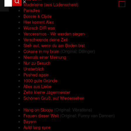
✕
Madelaine (aus Lüdenscheid)
Paradies
Bonnie & Clyde
Hier kommt Alex
Wünsch DIR was
Venceremos - Wir werden siegen
Verschwende deine Zeit
Steh auf, wenn du am Boden bist
Cokane in my brain
(Original: Dillinger)
Niemals einer Meinung
Nur zu Besuch
Unsterblich
Pushed again
1000 gute Gründe
Alles aus Liebe
Zehn kleine Jägermeister
Schönen Gruß, auf Wiedersehen
Hang on Sloopy
(Original: Vibrations)
Frauen dieser Welt
(Original: Funny van Dannen)
Bayern
Auld lang syne