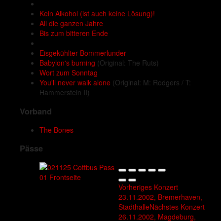
Kein Alkohol (ist auch keine Lösung)!
All die ganzen Jahre
Bis zum bitteren Ende
Eisgekühlter Bommerlunder
Babylon's burning
(Original: The Ruts)
Wort zum Sonntag
You'll never walk alone
(Original: M: Rodgers / T:
Hammerstein II)
Vorband
The Bones
Pässe
Vorheriges Konzert
23.11.2002, Bremerhaven,
Stadthalle
Nächstes Konzert
26.11.2002, Magdeburg,