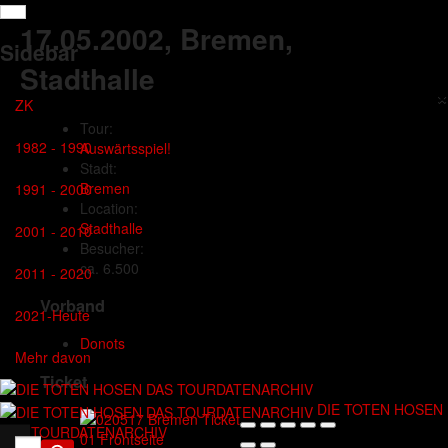
17.05.2002
, Bremen,
Sidebar
Stadthalle
×
ZK
Tour:
1982 - 1990
Auswärtsspiel!
Stadt:
Bremen
1991 - 2000
Location:
Stadthalle
2001 - 2010
Besucher:
ca. 6.500
2011 - 2020
Vorband
2021-Heute
Donots
Mehr davon
Ticket
DIE TOTEN HOSEN
DAS TOURDATENARCHIV