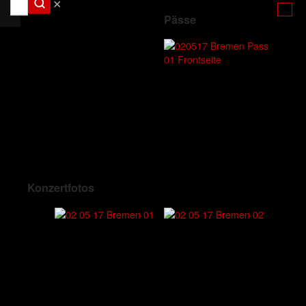
✕
Pässe
Konzertfotos