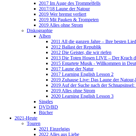
2017 Im Auge des Trommelfells
2017/18 Laune der Natour
2019 Wer bremst verliert
2019 Mit Pauken & Trompeten
2019 Alles ohne Strom
Diskographie
Alben
2011 All die ganzen Jahre – Ihre besten Lie
2012 Ballast der Republik
2012 Die Geister, die wir riefen
2013 Die Toten Hosen LIVE – Der Krach d
2015 Entartete Musik - Willkommen in Deu
2017 Laune der Natur
2017 Learning English Lesson 2
2019 Zuhause Live: Das Laune der Natour-
2019 Auf der Suche nach der Schnapsinsel
2019 Alles ohne Strom
2020 Learning English Lesson 3
Singles
DVD/BD
Bücher
2021-Heute
Touren
2021 Einzelgigs
2022 Alles aus Liebe