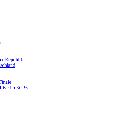
der
er Republik
tschland
Finale
: Live im SO36