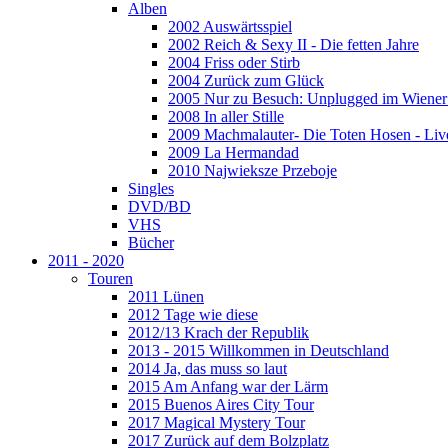
Alben
2002 Auswärtsspiel
2002 Reich & Sexy II - Die fetten Jahre
2004 Friss oder Stirb
2004 Zurück zum Glück
2005 Nur zu Besuch: Unplugged im Wiener 
2008 In aller Stille
2009 Machmalauter- Die Toten Hosen - Liv
2009 La Hermandad
2010 Najwieksze Przeboje
Singles
DVD/BD
VHS
Bücher
2011 - 2020
Touren
2011 Lünen
2012 Tage wie diese
2012/13 Krach der Republik
2013 - 2015 Willkommen in Deutschland
2014 Ja, das muss so laut
2015 Am Anfang war der Lärm
2015 Buenos Aires City Tour
2017 Magical Mystery Tour
2017 Zurück auf dem Bolzplatz