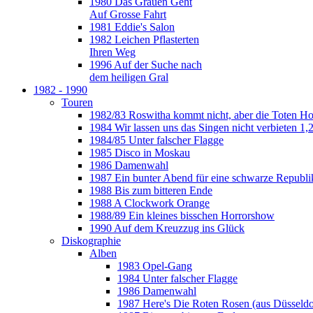
1980 Das Grauen Geht
Auf Grosse Fahrt
1981 Eddie's Salon
1982 Leichen Pflasterten
Ihren Weg
1996 Auf der Suche nach
dem heiligen Gral
1982 - 1990
Touren
1982/83 Roswitha kommt nicht, aber die Toten H
1984 Wir lassen uns das Singen nicht verbieten 1,2
1984/85 Unter falscher Flagge
1985 Disco in Moskau
1986 Damenwahl
1987 Ein bunter Abend für eine schwarze Republi
1988 Bis zum bitteren Ende
1988 A Clockwork Orange
1988/89 Ein kleines bisschen Horrorshow
1990 Auf dem Kreuzzug ins Glück
Diskographie
Alben
1983 Opel-Gang
1984 Unter falscher Flagge
1986 Damenwahl
1987 Here's Die Roten Rosen (aus Düsseldo