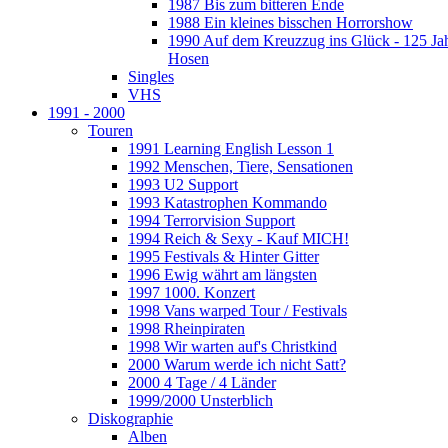
1987 Bis zum bitteren Ende
1988 Ein kleines bisschen Horrorshow
1990 Auf dem Kreuzzug ins Glück - 125 Ja
Hosen
Singles
VHS
1991 - 2000
Touren
1991 Learning English Lesson 1
1992 Menschen, Tiere, Sensationen
1993 U2 Support
1993 Katastrophen Kommando
1994 Terrorvision Support
1994 Reich & Sexy - Kauf MICH!
1995 Festivals & Hinter Gitter
1996 Ewig währt am längsten
1997 1000. Konzert
1998 Vans warped Tour / Festivals
1998 Rheinpiraten
1998 Wir warten auf's Christkind
2000 Warum werde ich nicht Satt?
2000 4 Tage / 4 Länder
1999/2000 Unsterblich
Diskographie
Alben