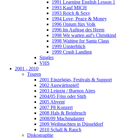
1991 Learning English Lesson 1
1993 Kauf MICH
1993 Reich & Sexy
1994 Love, Peace & Money
1996 Opium fürs Volk
1996 Im Auftrag des Herrn
1998 Wir warten auf's Christkind
1998 Waiting for Santa Claus
1999 Unsterblich
1999 Crash Landing
Singles
VHS
2001 - 2010
Touren
2001 Einzelgigs, Festivals & Support
2002 Auswärtsspiel!
2003 Leipzig / Buenos Aires
2004/05 Friss oder Stirb
2005 Abvent
2007 P8 Konzert
2008 Hals & Beinbruch
2008/09 Machmalauter
2009 Weihnachten in Düsseldorf
2010 Schall & Rauch
Diskographie