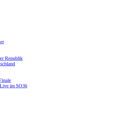
der
er Republik
tschland
Finale
: Live im SO36