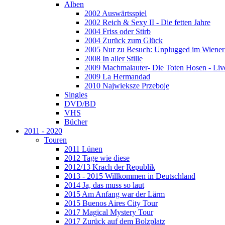
Alben
2002 Auswärtsspiel
2002 Reich & Sexy II - Die fetten Jahre
2004 Friss oder Stirb
2004 Zurück zum Glück
2005 Nur zu Besuch: Unplugged im Wiener 
2008 In aller Stille
2009 Machmalauter- Die Toten Hosen - Liv
2009 La Hermandad
2010 Najwieksze Przeboje
Singles
DVD/BD
VHS
Bücher
2011 - 2020
Touren
2011 Lünen
2012 Tage wie diese
2012/13 Krach der Republik
2013 - 2015 Willkommen in Deutschland
2014 Ja, das muss so laut
2015 Am Anfang war der Lärm
2015 Buenos Aires City Tour
2017 Magical Mystery Tour
2017 Zurück auf dem Bolzplatz