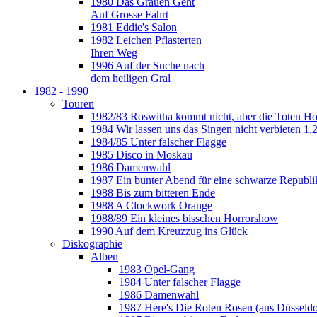
1980 Das Grauen Geht
Auf Grosse Fahrt
1981 Eddie's Salon
1982 Leichen Pflasterten
Ihren Weg
1996 Auf der Suche nach
dem heiligen Gral
1982 - 1990
Touren
1982/83 Roswitha kommt nicht, aber die Toten H
1984 Wir lassen uns das Singen nicht verbieten 1,2
1984/85 Unter falscher Flagge
1985 Disco in Moskau
1986 Damenwahl
1987 Ein bunter Abend für eine schwarze Republi
1988 Bis zum bitteren Ende
1988 A Clockwork Orange
1988/89 Ein kleines bisschen Horrorshow
1990 Auf dem Kreuzzug ins Glück
Diskographie
Alben
1983 Opel-Gang
1984 Unter falscher Flagge
1986 Damenwahl
1987 Here's Die Roten Rosen (aus Düsseldo