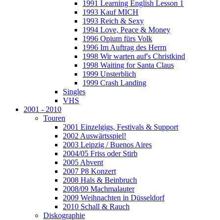
1991 Learning English Lesson 1
1993 Kauf MICH
1993 Reich & Sexy
1994 Love, Peace & Money
1996 Opium fürs Volk
1996 Im Auftrag des Herrn
1998 Wir warten auf's Christkind
1998 Waiting for Santa Claus
1999 Unsterblich
1999 Crash Landing
Singles
VHS
2001 - 2010
Touren
2001 Einzelgigs, Festivals & Support
2002 Auswärtsspiel!
2003 Leipzig / Buenos Aires
2004/05 Friss oder Stirb
2005 Abvent
2007 P8 Konzert
2008 Hals & Beinbruch
2008/09 Machmalauter
2009 Weihnachten in Düsseldorf
2010 Schall & Rauch
Diskographie