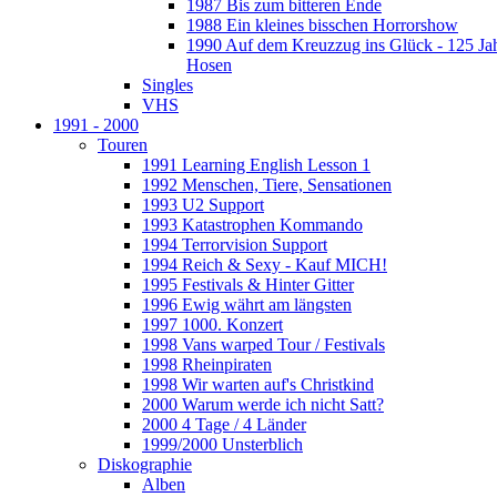
1987 Bis zum bitteren Ende
1988 Ein kleines bisschen Horrorshow
1990 Auf dem Kreuzzug ins Glück - 125 Ja
Hosen
Singles
VHS
1991 - 2000
Touren
1991 Learning English Lesson 1
1992 Menschen, Tiere, Sensationen
1993 U2 Support
1993 Katastrophen Kommando
1994 Terrorvision Support
1994 Reich & Sexy - Kauf MICH!
1995 Festivals & Hinter Gitter
1996 Ewig währt am längsten
1997 1000. Konzert
1998 Vans warped Tour / Festivals
1998 Rheinpiraten
1998 Wir warten auf's Christkind
2000 Warum werde ich nicht Satt?
2000 4 Tage / 4 Länder
1999/2000 Unsterblich
Diskographie
Alben