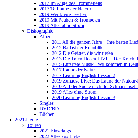
2017 Im Auge des Trommelfells
2017/18 Laune der Natour
2019 Wer bremst verliert
2019 Mit Pauken & Trompeten
2019 Alles ohne Strom
Diskographie
Alben
2011 All die ganzen Jahre – Ihre besten Lie
2012 Ballast der Republik
2012 Die Geister, die wir riefen
2013 Die Toten Hosen LIVE – Der Krach d
2015 Entartete Musik - Willkommen in Deu
2017 Laune der Natur
2017 Learning English Lesson 2
2019 Zuhause Live: Das Laune der Natour-
2019 Auf der Suche nach der Schnapsinsel
2019 Alles ohne Strom
2020 Learning English Lesson 3
Singles
DVD/BD
Bücher
2021-Heute
Touren
2021 Einzelgigs
2022 Alles aus Liebe