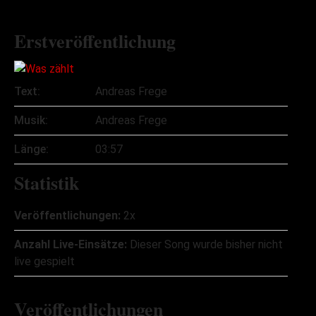
Erstveröffentlichung
Text:
Andreas Frege
Musik:
Andreas Frege
Länge:
03:57
Statistik
Veröffentlichungen:
2x
Anzahl Live-Einsätze:
Dieser Song wurde bisher nicht
live gespielt
Veröffentlichungen