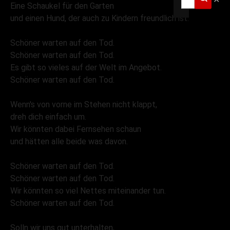
Eine Schaukel für den Garten
und einen Hund, der auch zu Kindern freundlich ist.
Schöner warten auf den Tod.
Schöner warten auf den Tod.
Es gibt so vieles auf der Welt im Angebot.
Schöner warten auf den Tod.
Wenn's von vorne im Stehen nicht klappt,
dreh dich einfach um.
Wir könnten dabei Fernsehen schaun
und hätten alle beide was davon.
Schöner warten auf den Tod.
Schöner warten auf den Tod.
Wir könnten so viel Nettes miteinander tun.
Schöner warten auf den Tod.
Solln wir uns gut unterhalten,