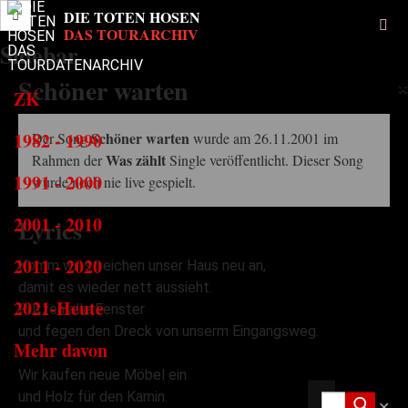
Sidebar
Schöner warten
×
ZK
1982 - 1990
Schöner warten
Der Song
wurde am 26.11.2001 im
Was zählt
Rahmen der
Single veröffentlicht. Dieser Song
1991 - 2000
wurde noch nie live gespielt.
2001 - 2010
Lyrics
2011 - 2020
Komm wir streichen unser Haus neu an,
damit es wieder nett aussieht.
2021-Heute
Putzen alle Fenster
und fegen den Dreck von unserm Eingangsweg.
Mehr davon
Wir kaufen neue Möbel ein
und Holz für den Kamin.
✕