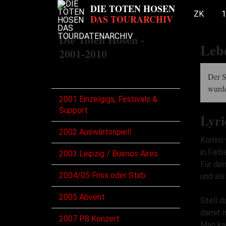
ZK
1
Die Toten Hosen -
Lebe
2001-2010
Touren
Der 
wurde
2001 Einzelgigs, Festivals &
Support
Lyri
2002 Auswärtsspiel!
Komm w
in Farb
2003 Leipzig / Buenos Aires
Für de
2004/05 Friss oder Stirb
und als
2005 Abvent
Stell d
damit m
2007 P8 Konzert
Man kan