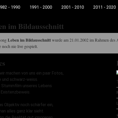
982 - 1990
1991 - 2000
2001 - 2010
2011 - 2020
n im Bildausschnitt
Leben im Bildausschnitt
Song
wurde am 21.01.2002 im Rahmen des
 noch nie live gespielt.
cs
ir machen von uns ein paar Fotos,
e und schwarz-weiss.
n Stummfilm unseres Lebens
 Existenzbeweis.
as Objektiv noch schärfer ein,
an alles ganz klar sieht.
n die Realität gut ignorieren,