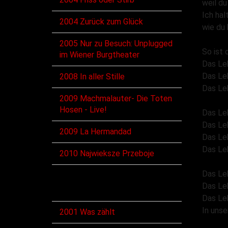
weil du
Ich hal
2004 Zurück zum Glück
wie du 
2005 Nur zu Besuch: Unplugged
So ist
im Wiener Burgtheater
Das Le
Das Le
2008 In aller Stille
Das Le
2009 Machmalauter- Die Toten
Hosen - Live!
Das Le
Das Le
2009 La Hermandad
Das Le
Das Le
2010 Najwieksze Przeboje
Das Le
Singles
Das Le
Das Le
In unse
2001 Was zählt