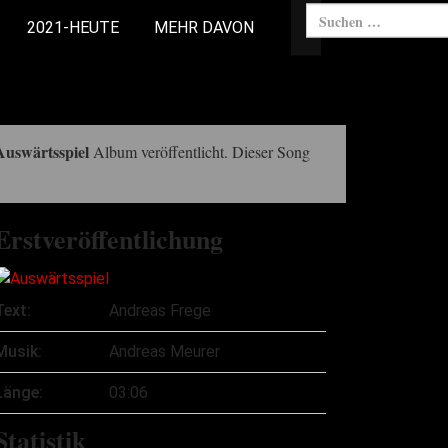
2021-HEUTE
MEHR DAVON
Auswärtsspiel
Album veröffentlicht. Dieser Song
Erstveröffentlichung
Text:
Andreas Frege
Musik:
Andreas Meurer
Länge:
03:06
Statistik