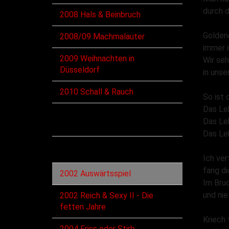
durch d
2008 Hals & Beinbruch
Golden
2008/09 Machmalauter
immer i
2009 Weihnachten in
Wir seh
Düsseldorf
in unse
2010 Schall & Rauch
So ist
Das Le
Diskographie
Das Le
Das Le
Alben
Ich ver
fang di
2002 Auswärtsspiel
Im Bruc
und nie
2002 Reich & Sexy II - Die
fetten Jahre
Kriech 
2004 Friss oder Stirb