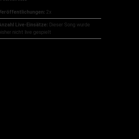
Veröffentlichungen:
2x
Anzahl Live-Einsätze:
Dieser Song wurde
bisher nicht live gespielt