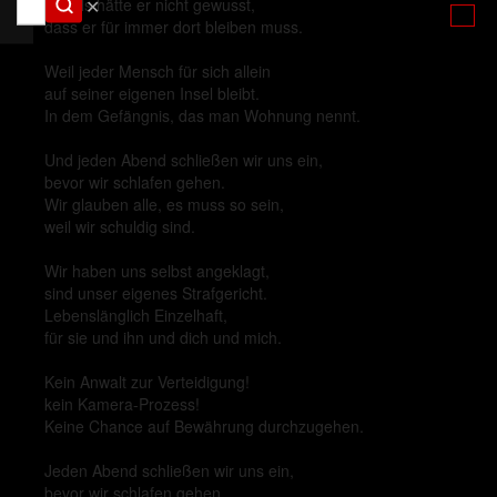
✕
So, als hätte er nicht gewusst,
dass er für immer dort bleiben muss.
Weil jeder Mensch für sich allein
auf seiner eigenen Insel bleibt.
In dem Gefängnis, das man Wohnung nennt.
Und jeden Abend schließen wir uns ein,
bevor wir schlafen gehen.
Wir glauben alle, es muss so sein,
weil wir schuldig sind.
Wir haben uns selbst angeklagt,
sind unser eigenes Strafgericht.
Lebenslänglich Einzelhaft,
für sie und ihn und dich und mich.
Kein Anwalt zur Verteidigung!
kein Kamera-Prozess!
Keine Chance auf Bewährung durchzugehen.
Jeden Abend schließen wir uns ein,
bevor wir schlafen gehen.