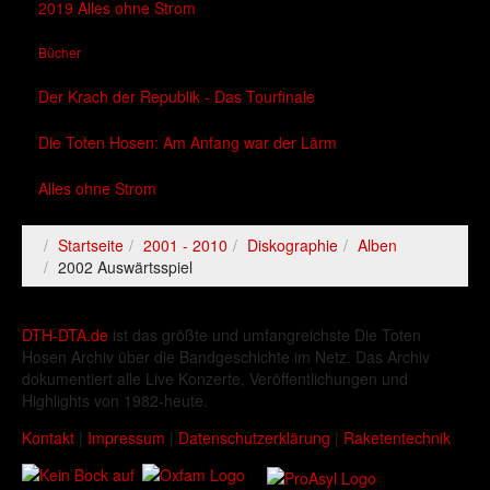
2019 Alles ohne Strom
Bücher
Der Krach der Republik - Das Tourfinale
Die Toten Hosen: Am Anfang war der Lärm
Alles ohne Strom
Startseite
2001 - 2010
Diskographie
Alben
2002 Auswärtsspiel
DTH-DTA.de
ist das größte und umfangreichste Die Toten
Hosen Archiv über die Bandgeschichte im Netz. Das Archiv
dokumentiert alle Live Konzerte, Veröffentlichungen und
Highlights von 1982-heute.
Kontakt
|
Impressum
|
Datenschutzerklärung
|
Raketentechnik