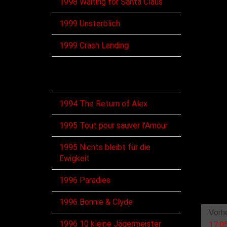
1998 Waiting for Santa Claus
1999 Unsterblich
1999 Crash Landing
Singles
1994 The Return of Alex
1995 Tout pour sauver l'Amour
1995 Nichts bleibt für die
Ewigkeit
1996 Paradies
1996 Bonnie & Clyde
Vorh
1996 10 kleine Jägermeister
17.0