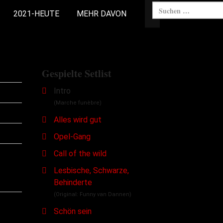
2021-HEUTE
MEHR DAVON
Gespielte Setlist
Intro
(Marche funèbre)
Alles wird gut
Opel-Gang
Call of the wild
Lesbische, Schwarze,
Behinderte
(Original: Funny van Dannen)
Schön sein