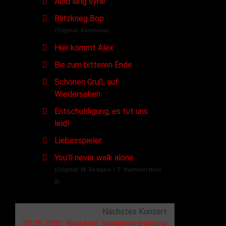
Auld lang syne
Blitzkrieg Bop
(Original: Ramones)
Hier kommt Alex
Bis zum bitteren Ende
Schönen Gruß, auf
Wiedersehen
Entschuldigung, es tut uns
leid!
Liebesspieler
You'll never walk alone
(Original: M: Rodgers / T: Hammerstein
II)
Nächstes Konzert
20.05.2000, Bielefeld, Seidenstickerhalle