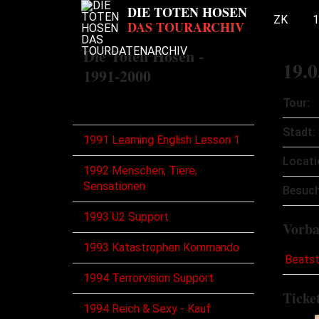
ZK
1
Die Toten Hosen -
19.0
1991-2000
Tour:
Touren
Stadt:
1991 Learning English Lesson 1
Locati
1992 Menschen, Tiere,
Sensationen
Besuch
1993 U2 Support
Vorb
1993 Katastrophen Kommando
Beats
1994 Terrorvision Support
Ticke
1994 Reich & Sexy - Kauf