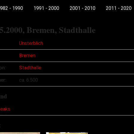
982 - 1990
1991 - 2000
2001 - 2010
2011 - 2020
5.2000
, Bremen, Stadthalle
Unsterblich
Bremen
on:
Stadthalle
er:
ca. 6.500
and
teaks
t