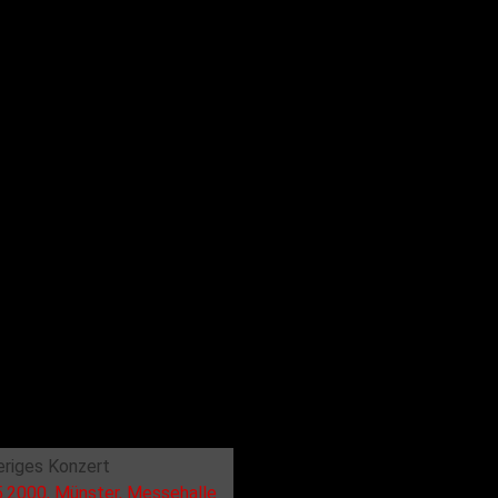
eriges Konzert
5.2000, Münster, Messehalle