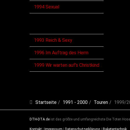
1994 Sexual
VHS
1993 Reich & Sexy
1996 Im Auftrag des Herrn
1999 Wir warten auf's Christkind
Startseite
1991 - 2000
Touren
1999/20
DTH-DTA.de
ist das größte und umfangreichste Die Toten Hosen
Kontakt
|
Impressum
|
Datenschutzerklärung
|
Raketentechnik