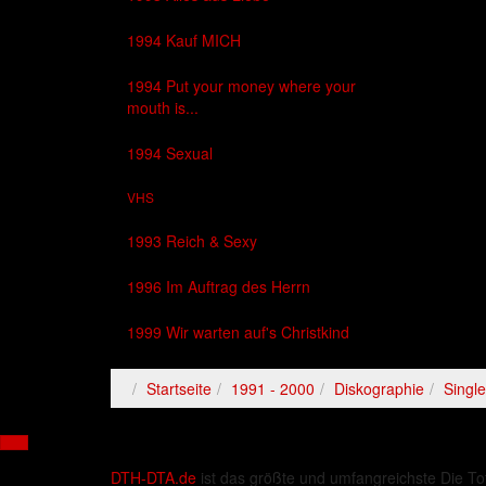
1994 Kauf MICH
1994 Put your money where your
mouth is...
1994 Sexual
VHS
1993 Reich & Sexy
1996 Im Auftrag des Herrn
1999 Wir warten auf's Christkind
Startseite
1991 - 2000
Diskographie
Singl
DTH-DTA.de
ist das größte und umfangreichste Die To