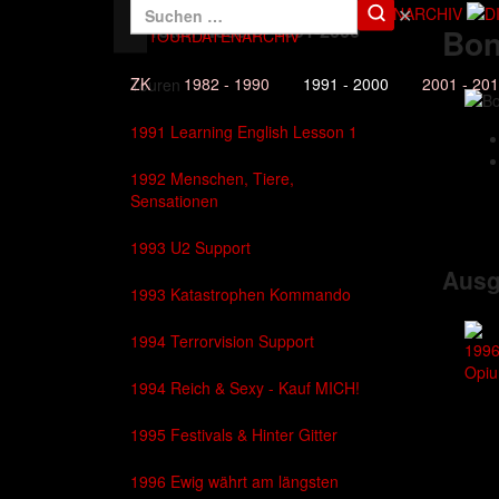
✕
Die Toten Hosen - 1991-2000
Bon
DAS TOURDATENARCHIV
ZK
1982 - 1990
1991 - 2000
2001 - 20
Touren
1991 Learning English Lesson 1
1992 Menschen, Tiere,
Sensationen
1993 U2 Support
Ausg
1993 Katastrophen Kommando
1994 Terrorvision Support
199
Opiu
1994 Reich & Sexy - Kauf MICH!
1995 Festivals & Hinter Gitter
1996 Ewig währt am längsten