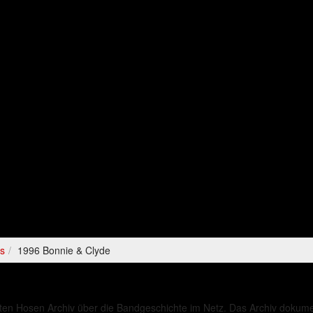
es
1996 Bonnie & Clyde
ten Hosen Archiv über die Bandgeschichte im Netz. Das Archiv dokument