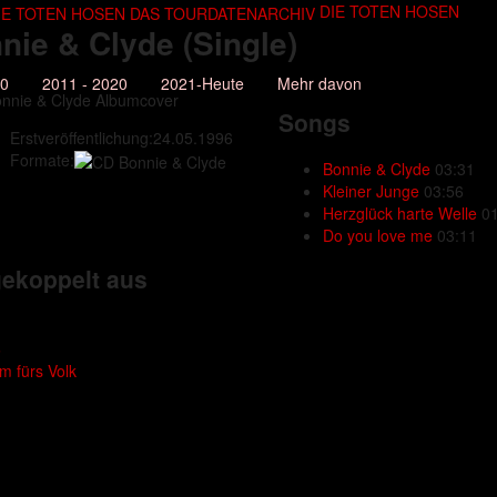
DIE TOTEN HOSEN
nie & Clyde
(Single)
10
2011 - 2020
2021-Heute
Mehr davon
Songs
Erstveröffentlichung:
24.05.1996
Formate:
Bonnie & Clyde
03:31
Kleiner Junge
03:56
Herzglück harte Welle
0
Do you love me
03:11
ekoppelt aus
6
m fürs Volk