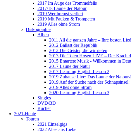
2017 Im Auge des Trommelfells
2017/18 Laune der Natour
2019 Wer bremst verliert
2019 Mit Pauken & Trompeten
2019 Alles ohne Strom
Diskographie
Alben
2011 All die ganzen Jahre – Ihre besten Lie
2012 Ballast der Republik
2012 Die Geister, die wir riefen
2013 Die Toten Hosen LIVE – Der Krach d
2015 Entartete Musik - Willkommen in Deu
2017 Laune der Natur
2017 Learning English Lesson 2
2019 Zuhause Live: Das Laune der Natour-
2019 Auf der Suche nach der Schnapsinsel
2019 Alles ohne Strom
2020 Learning English Lesson 3
Singles
DVD/BD
Bücher
2021-Heute
Touren
2021 Einzelgigs
2022 Alles aus Liebe