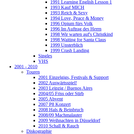
1991 Learning English Lesson 1
1993 Kauf MICH
1993 Reich & Sexy
1994 Love, Peace & Money
1996 Opium fürs Volk
1996 Im Auftrag des Herrn
1998 Wir warten auf's Christkind
1998 Waiting for Santa Claus
1999 Unsterblich
1999 Crash Landing
Singles
VHS
2001 - 2010
Touren
2001 Einzelgigs, Festivals & Support
2002 Auswärtsspiel!
2003 Leipzig / Buenos Aires
2004/05 Friss oder Stirb
2005 Abvent
2007 P8 Konzert
2008 Hals & Beinbruch
2008/09 Machmalauter
2009 Weihnachten in Düsseldorf
2010 Schall & Rauch
Diskographie