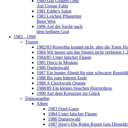
1980 Das Grauen Geht
Auf Grosse Fahrt
1981 Eddie's Salon
1982 Leichen Pflasterten
Ihren Weg
1996 Auf der Suche nach
dem heiligen Gral
1982 - 1990
Touren
1982/83 Roswitha kommt nicht, aber die Toten H
1984 Wir lassen uns das Singen nicht verbieten 1,2
1984/85 Unter falscher Flagge
1985 Disco in Moskau
1986 Damenwahl
1987 Ein bunter Abend für eine schwarze Republi
1988 Bis zum bitteren Ende
1988 A Clockwork Orange
1988/89 Ein kleines bisschen Horrorshow
1990 Auf dem Kreuzzug ins Glück
Diskographie
Alben
1983 Opel-Gang
1984 Unter falscher Flagge
1986 Damenwahl
1987 Here's Die Roten Rosen (aus Düsseldo