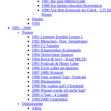
1987 Bis zum bitteren Ende
1988 Ein kleines bisschen Horrorshow
1990 Auf dem Kreuzzug ins Glück - 125 Ja
Hosen
Singles
VHS
1991 - 2000
Touren
1991 Learning English Lesson 1
1992 Menschen, Tiere, Sensationen
1993 U2 Support
1993 Katastrophen Kommando
1994 Terrorvision Support
1994 Reich & Sexy - Kauf MICH!
1995 Festivals & Hinter Gitter
1996 Ewig währt am längsten
1997 1000. Konzert
1998 Vans warped Tour / Festivals
1998 Rheinpiraten
1998 Wir warten auf's Christkind
2000 Warum werde ich nicht Satt?
2000 4 Tage / 4 Länder
1999/2000 Unsterblich
Diskographie
Alben