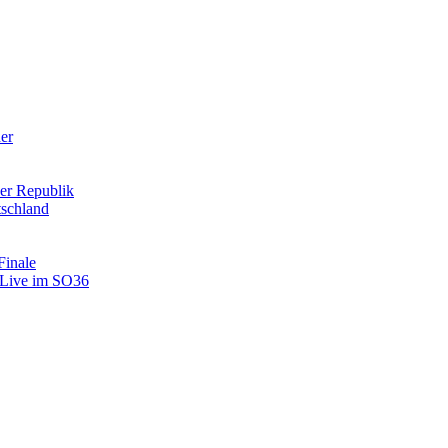
der
er Republik
tschland
Finale
: Live im SO36