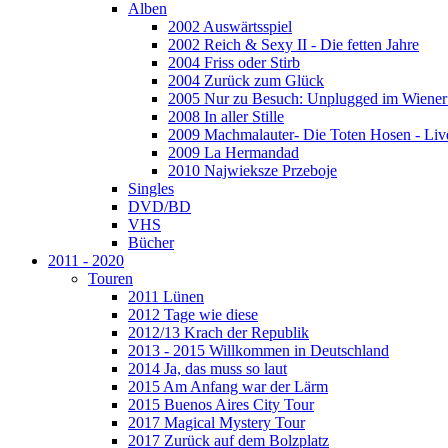
Alben
2002 Auswärtsspiel
2002 Reich & Sexy II - Die fetten Jahre
2004 Friss oder Stirb
2004 Zurück zum Glück
2005 Nur zu Besuch: Unplugged im Wiener 
2008 In aller Stille
2009 Machmalauter- Die Toten Hosen - Liv
2009 La Hermandad
2010 Najwieksze Przeboje
Singles
DVD/BD
VHS
Bücher
2011 - 2020
Touren
2011 Lünen
2012 Tage wie diese
2012/13 Krach der Republik
2013 - 2015 Willkommen in Deutschland
2014 Ja, das muss so laut
2015 Am Anfang war der Lärm
2015 Buenos Aires City Tour
2017 Magical Mystery Tour
2017 Zurück auf dem Bolzplatz