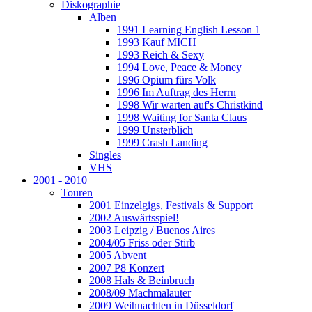
Diskographie
Alben
1991 Learning English Lesson 1
1993 Kauf MICH
1993 Reich & Sexy
1994 Love, Peace & Money
1996 Opium fürs Volk
1996 Im Auftrag des Herrn
1998 Wir warten auf's Christkind
1998 Waiting for Santa Claus
1999 Unsterblich
1999 Crash Landing
Singles
VHS
2001 - 2010
Touren
2001 Einzelgigs, Festivals & Support
2002 Auswärtsspiel!
2003 Leipzig / Buenos Aires
2004/05 Friss oder Stirb
2005 Abvent
2007 P8 Konzert
2008 Hals & Beinbruch
2008/09 Machmalauter
2009 Weihnachten in Düsseldorf