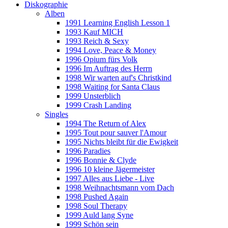
Diskographie
Alben
1991 Learning English Lesson 1
1993 Kauf MICH
1993 Reich & Sexy
1994 Love, Peace & Money
1996 Opium fürs Volk
1996 Im Auftrag des Herrn
1998 Wir warten auf's Christkind
1998 Waiting for Santa Claus
1999 Unsterblich
1999 Crash Landing
Singles
1994 The Return of Alex
1995 Tout pour sauver l'Amour
1995 Nichts bleibt für die Ewigkeit
1996 Paradies
1996 Bonnie & Clyde
1996 10 kleine Jägermeister
1997 Alles aus Liebe - Live
1998 Weihnachtsmann vom Dach
1998 Pushed Again
1998 Soul Therapy
1999 Auld lang Syne
1999 Schön sein