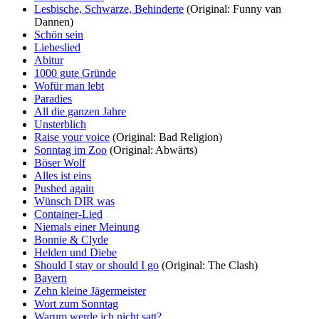
Lesbische, Schwarze, Behinderte
(Original: Funny van
Dannen)
Schön sein
Liebeslied
Abitur
1000 gute Gründe
Wofür man lebt
Paradies
All die ganzen Jahre
Unsterblich
Raise your voice
(Original: Bad Religion)
Sonntag im Zoo
(Original: Abwärts)
Böser Wolf
Alles ist eins
Pushed again
Wünsch DIR was
Container-Lied
Niemals einer Meinung
Bonnie & Clyde
Helden und Diebe
Should I stay or should I go
(Original: The Clash)
Bayern
Zehn kleine Jägermeister
Wort zum Sonntag
Warum werde ich nicht satt?