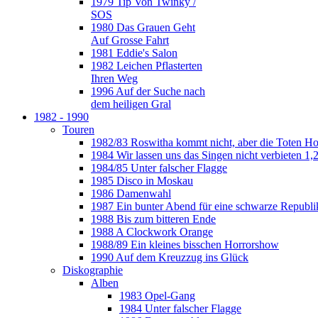
1979 Tip Von Twinky /
SOS
1980 Das Grauen Geht
Auf Grosse Fahrt
1981 Eddie's Salon
1982 Leichen Pflasterten
Ihren Weg
1996 Auf der Suche nach
dem heiligen Gral
1982 - 1990
Touren
1982/83 Roswitha kommt nicht, aber die Toten H
1984 Wir lassen uns das Singen nicht verbieten 1,2
1984/85 Unter falscher Flagge
1985 Disco in Moskau
1986 Damenwahl
1987 Ein bunter Abend für eine schwarze Republi
1988 Bis zum bitteren Ende
1988 A Clockwork Orange
1988/89 Ein kleines bisschen Horrorshow
1990 Auf dem Kreuzzug ins Glück
Diskographie
Alben
1983 Opel-Gang
1984 Unter falscher Flagge