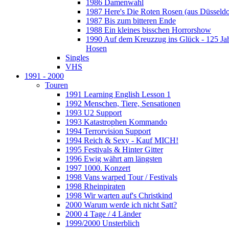
1986 Damenwahl
1987 Here's Die Roten Rosen (aus Düsseldo
1987 Bis zum bitteren Ende
1988 Ein kleines bisschen Horrorshow
1990 Auf dem Kreuzzug ins Glück - 125 Ja
Hosen
Singles
VHS
1991 - 2000
Touren
1991 Learning English Lesson 1
1992 Menschen, Tiere, Sensationen
1993 U2 Support
1993 Katastrophen Kommando
1994 Terrorvision Support
1994 Reich & Sexy - Kauf MICH!
1995 Festivals & Hinter Gitter
1996 Ewig währt am längsten
1997 1000. Konzert
1998 Vans warped Tour / Festivals
1998 Rheinpiraten
1998 Wir warten auf's Christkind
2000 Warum werde ich nicht Satt?
2000 4 Tage / 4 Länder
1999/2000 Unsterblich