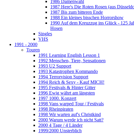
1986 Damenwahl
1987 Here's Die Roten Rosen (aus Düsseldo
1987 Bis zum bitteren Ende
1988 Ein kleines bisschen Horrorshow
1990 Auf dem Kreuzzug ins Glück - 125 Ja
Hosen
Singles
VHS
1991 - 2000
Touren
1991 Learning English Lesson 1
1992 Menschen, Tiere, Sensationen
1993 U2 Support
1993 Katastrophen Kommando
1994 Terrorvision Support
1994 Reich & Sexy - Kauf MICH!
1995 Festivals & Hinter Gitter
1996 Ewig währt am längsten
1997 1000. Konzert
1998 Vans warped Tour / Festivals
1998 Rheinpiraten
1998 Wir warten auf's Christkind
2000 Warum werde ich nicht Satt?
2000 4 Tage / 4 Länder
1999/2000 Unsterblich