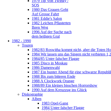
1979 Tip Von Twinky /
SOS
1980 Das Grauen Geht
Auf Grosse Fahrt
1981 Eddie's Salon
1982 Leichen Pflasterten
Ihren Weg
1996 Auf der Suche nach
dem heiligen Gral
1982 - 1990
Touren
1982/83 Roswitha kommt nicht, aber die Toten H
1984 Wir lassen uns das Singen nicht verbieten 1,2
1984/85 Unter falscher Flagge
1985 Disco in Moskau
1986 Damenwahl
1987 Ein bunter Abend für eine schwarze Republi
1988 Bis zum bitteren Ende
1988 A Clockwork Orange
1988/89 Ein kleines bisschen Horrorshow
1990 Auf dem Kreuzzug ins Glück
Diskographie
Alben
1983 Opel-Gang
1984 Unter falscher Flagge