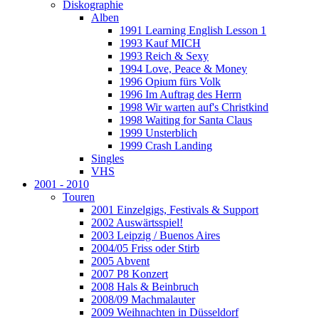
Diskographie
Alben
1991 Learning English Lesson 1
1993 Kauf MICH
1993 Reich & Sexy
1994 Love, Peace & Money
1996 Opium fürs Volk
1996 Im Auftrag des Herrn
1998 Wir warten auf's Christkind
1998 Waiting for Santa Claus
1999 Unsterblich
1999 Crash Landing
Singles
VHS
2001 - 2010
Touren
2001 Einzelgigs, Festivals & Support
2002 Auswärtsspiel!
2003 Leipzig / Buenos Aires
2004/05 Friss oder Stirb
2005 Abvent
2007 P8 Konzert
2008 Hals & Beinbruch
2008/09 Machmalauter
2009 Weihnachten in Düsseldorf