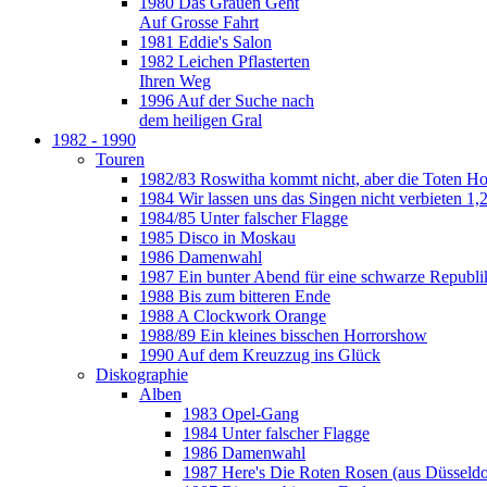
1980 Das Grauen Geht
Auf Grosse Fahrt
1981 Eddie's Salon
1982 Leichen Pflasterten
Ihren Weg
1996 Auf der Suche nach
dem heiligen Gral
1982 - 1990
Touren
1982/83 Roswitha kommt nicht, aber die Toten H
1984 Wir lassen uns das Singen nicht verbieten 1,2
1984/85 Unter falscher Flagge
1985 Disco in Moskau
1986 Damenwahl
1987 Ein bunter Abend für eine schwarze Republi
1988 Bis zum bitteren Ende
1988 A Clockwork Orange
1988/89 Ein kleines bisschen Horrorshow
1990 Auf dem Kreuzzug ins Glück
Diskographie
Alben
1983 Opel-Gang
1984 Unter falscher Flagge
1986 Damenwahl
1987 Here's Die Roten Rosen (aus Düsseldo