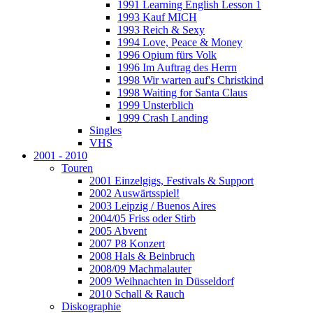
1991 Learning English Lesson 1
1993 Kauf MICH
1993 Reich & Sexy
1994 Love, Peace & Money
1996 Opium fürs Volk
1996 Im Auftrag des Herrn
1998 Wir warten auf's Christkind
1998 Waiting for Santa Claus
1999 Unsterblich
1999 Crash Landing
Singles
VHS
2001 - 2010
Touren
2001 Einzelgigs, Festivals & Support
2002 Auswärtsspiel!
2003 Leipzig / Buenos Aires
2004/05 Friss oder Stirb
2005 Abvent
2007 P8 Konzert
2008 Hals & Beinbruch
2008/09 Machmalauter
2009 Weihnachten in Düsseldorf
2010 Schall & Rauch
Diskographie