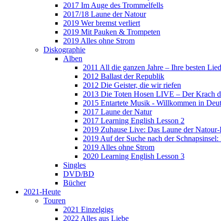
2017 Im Auge des Trommelfells
2017/18 Laune der Natour
2019 Wer bremst verliert
2019 Mit Pauken & Trompeten
2019 Alles ohne Strom
Diskographie
Alben
2011 All die ganzen Jahre – Ihre besten Lie
2012 Ballast der Republik
2012 Die Geister, die wir riefen
2013 Die Toten Hosen LIVE – Der Krach d
2015 Entartete Musik - Willkommen in Deu
2017 Laune der Natur
2017 Learning English Lesson 2
2019 Zuhause Live: Das Laune der Natour-
2019 Auf der Suche nach der Schnapsinsel
2019 Alles ohne Strom
2020 Learning English Lesson 3
Singles
DVD/BD
Bücher
2021-Heute
Touren
2021 Einzelgigs
2022 Alles aus Liebe