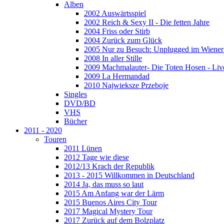
Alben
2002 Auswärtsspiel
2002 Reich & Sexy II - Die fetten Jahre
2004 Friss oder Stirb
2004 Zurück zum Glück
2005 Nur zu Besuch: Unplugged im Wiener 
2008 In aller Stille
2009 Machmalauter- Die Toten Hosen - Liv
2009 La Hermandad
2010 Najwieksze Przeboje
Singles
DVD/BD
VHS
Bücher
2011 - 2020
Touren
2011 Lünen
2012 Tage wie diese
2012/13 Krach der Republik
2013 - 2015 Willkommen in Deutschland
2014 Ja, das muss so laut
2015 Am Anfang war der Lärm
2015 Buenos Aires City Tour
2017 Magical Mystery Tour
2017 Zurück auf dem Bolzplatz