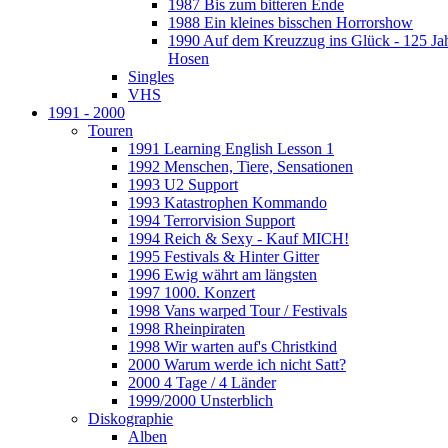
1987 Bis zum bitteren Ende
1988 Ein kleines bisschen Horrorshow
1990 Auf dem Kreuzzug ins Glück - 125 Ja
Hosen
Singles
VHS
1991 - 2000
Touren
1991 Learning English Lesson 1
1992 Menschen, Tiere, Sensationen
1993 U2 Support
1993 Katastrophen Kommando
1994 Terrorvision Support
1994 Reich & Sexy - Kauf MICH!
1995 Festivals & Hinter Gitter
1996 Ewig währt am längsten
1997 1000. Konzert
1998 Vans warped Tour / Festivals
1998 Rheinpiraten
1998 Wir warten auf's Christkind
2000 Warum werde ich nicht Satt?
2000 4 Tage / 4 Länder
1999/2000 Unsterblich
Diskographie
Alben