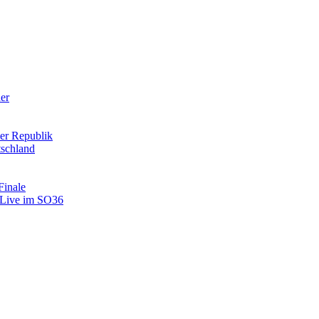
der
er Republik
tschland
Finale
: Live im SO36