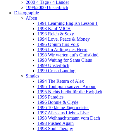
2000 4 Tage / 4 Länder
1999/2000 Unsterblich
Diskographie
Alben
1991 Learning English Lesson 1
1993 Kauf MICH
1993 Reich & Sexy
1994 Love, Peace & Money
1996 Opium fürs Volk
1996 Im Auftrag des Herrn
1998 Wir warten auf's Christkind
1998 Waiting for Santa Claus
1999 Unsterblich
1999 Crash Landing
Singles
1994 The Return of Alex
1995 Tout pour sauver l'Amour
1995 Nichts bleibt für die Ewigkeit
1996 Paradies
1996 Bonnie & Clyde
1996 10 kleine Jägermeister
1997 Alles aus Liebe - Live
1998 Weihnachtsmann vom Dach
1998 Pushed Again
1998 Soul Therapy