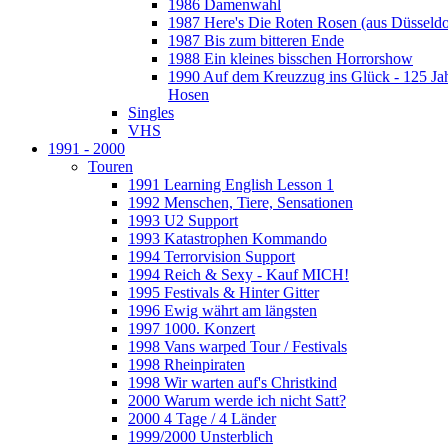
1986 Damenwahl
1987 Here's Die Roten Rosen (aus Düsseldo
1987 Bis zum bitteren Ende
1988 Ein kleines bisschen Horrorshow
1990 Auf dem Kreuzzug ins Glück - 125 Ja
Hosen
Singles
VHS
1991 - 2000
Touren
1991 Learning English Lesson 1
1992 Menschen, Tiere, Sensationen
1993 U2 Support
1993 Katastrophen Kommando
1994 Terrorvision Support
1994 Reich & Sexy - Kauf MICH!
1995 Festivals & Hinter Gitter
1996 Ewig währt am längsten
1997 1000. Konzert
1998 Vans warped Tour / Festivals
1998 Rheinpiraten
1998 Wir warten auf's Christkind
2000 Warum werde ich nicht Satt?
2000 4 Tage / 4 Länder
1999/2000 Unsterblich