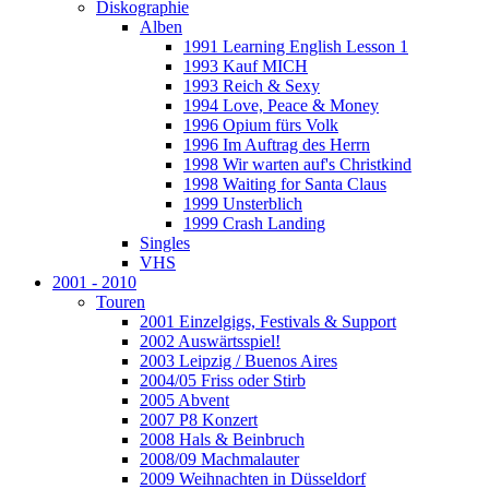
Diskographie
Alben
1991 Learning English Lesson 1
1993 Kauf MICH
1993 Reich & Sexy
1994 Love, Peace & Money
1996 Opium fürs Volk
1996 Im Auftrag des Herrn
1998 Wir warten auf's Christkind
1998 Waiting for Santa Claus
1999 Unsterblich
1999 Crash Landing
Singles
VHS
2001 - 2010
Touren
2001 Einzelgigs, Festivals & Support
2002 Auswärtsspiel!
2003 Leipzig / Buenos Aires
2004/05 Friss oder Stirb
2005 Abvent
2007 P8 Konzert
2008 Hals & Beinbruch
2008/09 Machmalauter
2009 Weihnachten in Düsseldorf