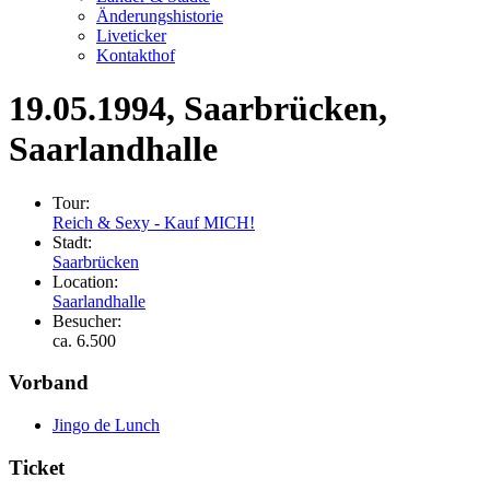
Änderungshistorie
Liveticker
Kontakthof
19.05.1994
, Saarbrücken,
Saarlandhalle
Tour:
Reich & Sexy - Kauf MICH!
Stadt:
Saarbrücken
Location:
Saarlandhalle
Besucher:
ca. 6.500
Vorband
Jingo de Lunch
Ticket