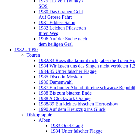
1979 Tip Von Twinky /
SOS
1980 Das Grauen Geht
Auf Grosse Fahrt
1981 Eddie's Salon
1982 Leichen Pflasterten
Ihren Weg
1996 Auf der Suche nach
dem heiligen Gral
1982 - 1990
Touren
1982/83 Roswitha kommt nicht, aber die Toten H
1984 Wir lassen uns das Singen nicht verbieten 1,2
1984/85 Unter falscher Flagge
1985 Disco in Moskau
1986 Damenwahl
1987 Ein bunter Abend für eine schwarze Republi
1988 Bis zum bitteren Ende
1988 A Clockwork Orange
1988/89 Ein kleines bisschen Horrorshow
1990 Auf dem Kreuzzug ins Glück
Diskographie
Alben
1983 Opel-Gang
1984 Unter falscher Flagge