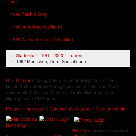
VHS
1993 Reich & Sexy
1996 Im Auftrag des Herrn
1999 Wir warten auf's Christkind
Startseite
1991 - 2000
Touren
1992 Menschen, Tiere, Sensationen
DTH-DTA.de
ist das größte und umfangreichste Die Toten
Hosen Archiv über die Bandgeschichte im Netz. Das Archiv
dokumentiert alle Live Konzerte, Veröffentlichungen und
Highlights von 1982-heute.
Kontakt
|
Impressum
|
Datenschutzerklärung
|
Raketentechnik
Bootstrap
is a front-end framework of