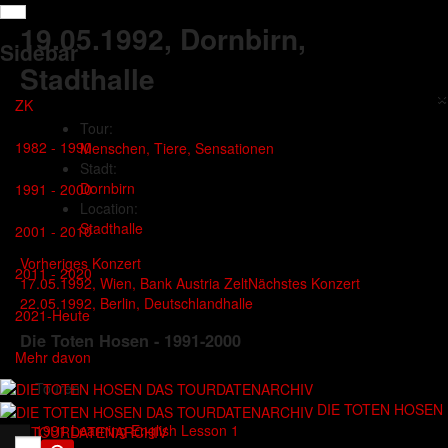
19.05.1992
, Dornbirn,
Sidebar
Stadthalle
×
ZK
Tour:
1982 - 1990
Menschen, Tiere, Sensationen
Stadt:
Dornbirn
1991 - 2000
Location:
Stadthalle
2001 - 2010
Vorheriges Konzert
2011 - 2020
17.05.1992, Wien, Bank Austria Zelt
Nächstes Konzert
22.05.1992, Berlin, Deutschlandhalle
2021-Heute
Die Toten Hosen - 1991-2000
Mehr davon
Touren
DIE TOTEN HOSEN
1991 Learning English Lesson 1
DAS TOURDATENARCHIV