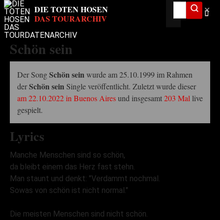
✕
Schön sein
Schön sein
Der Song
wurde am 25.10.1999 im Rahmen
Schön sein
der
Single veröffentlicht. Zuletzt wurde dieser
am 22.10.2022 in Buenos Aires
und insgesamt
203 Mal
live
gespielt.
Lyrics
Manche Menschen sind so schön,
da bleibt einem das Herz fast stehn.
Man staunt und denkt: "Verdammt nochmal.
Sowas von schön ist nicht normal."
Die meisten Menschen sind nicht schön.