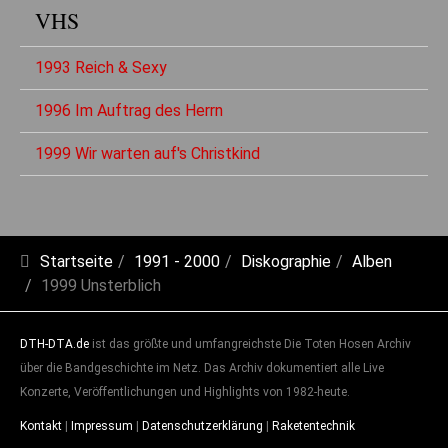
VHS
1993 Reich & Sexy
1996 Im Auftrag des Herrn
1999 Wir warten auf's Christkind
Startseite
1991 - 2000
Diskographie
Alben
1999 Unsterblich
DTH-DTA.de
ist das größte und umfangreichste Die Toten Hosen Archiv
über die Bandgeschichte im Netz. Das Archiv dokumentiert alle Live
Konzerte, Veröffentlichungen und Highlights von 1982-heute.
Kontakt
|
Impressum
|
Datenschutzerklärung
|
Raketentechnik