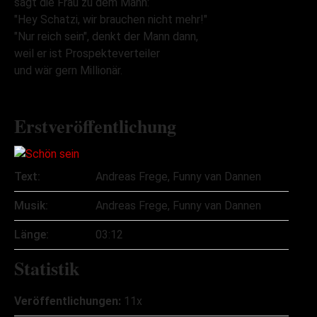
sagt die Frau zu dem Mann:
"Hey Schatzi, wir brauchen nicht mehr!"
"Nur reich sein", denkt der Mann dann,
weil er ist Prospekteverteiler
und wär gern Millionär.
Erstveröffentlichung
Text:
Andreas Frege, Funny van Dannen
Musik:
Andreas Frege, Funny van Dannen
Länge:
03:12
Statistik
Veröffentlichungen:
11x