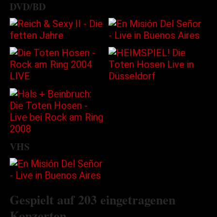
DVD/BD
VHS
Gespielt auf 203 eingetragenen
Konzerten