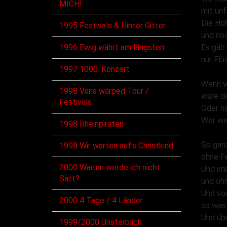
MICH!
mit unf
Die Hö
1995 Festivals & Hinter Gitter
und noc
1996 Ewig währt am längsten
Es gäb 
nur Flü
1997 1000. Konzert
Wenn w
1998 Vans warped Tour /
wäre d
Festivals
Oder n
Wer we
1998 Rheinpiraten
So ganz
1998 Wir warten auf's Christkind
ohne F
2000 Warum werde ich nicht
Und im
Satt?
und oh
Und vo
2000 4 Tage / 4 Länder
so was
Und üb
1999/2000 Unsterblich