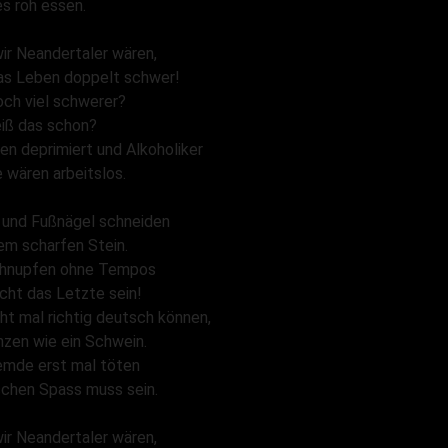
es roh essen.
ir Neandertaler wären,
as Leben doppelt schwer!
och viel schwerer?
iß das schon?
en deprimiert und Alkoholiker
e wären arbeitslos.
- und Fußnägel schneiden
em scharfen Stein.
hnupfen ohne Tempos
cht das Letzte sein!
ht mal richtig deutsch können,
nzen wie ein Schwein.
emde erst mal töten
schen Spass muss sein.
ir Neandertaler wären,