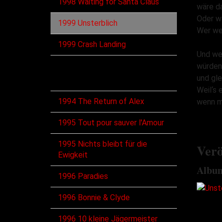
1998 Waiting for Santa Claus
wäre d
Oder wä
1999 Unsterblich
Wer we
1999 Crash Landing
Und we
würden
Singles
und gle
Weil‘s 
1994 The Return of Alex
wenn m
1995 Tout pour sauver l'Amour
1995 Nichts bleibt für die
Verö
Ewigkeit
Albu
1996 Paradies
1996 Bonnie & Clyde
1996 10 kleine Jägermeister