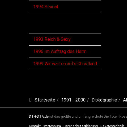
1994 Sexual
VHS
1993 Reich & Sexy
1996 Im Auftrag des Herrn
1999 Wir warten auf's Christkind
Startseite
1991 - 2000
Diskographie
A
DTH-DTA.de
ist das größte und umfangreichste Die Toten Hosen
Kontakt
|
Impressum
|
Datenschutzerklärung
|
Raketentechnik