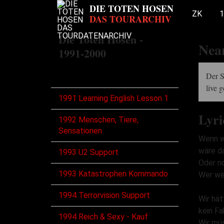
ZK
1
Die Toten Hosen -
Nea
1991-2000
Touren
Der 
live g
1991 Learning English Lesson 1
Lyri
1992 Menschen, Tiere,
Sensationen
Wenn w
wäre d
1993 U2 Support
Oder n
1993 Katastrophen Kommando
Wer we
1994 Terrorvision Support
Wir hät
kein Fa
1994 Reich & Sexy - Kauf
Wir mü