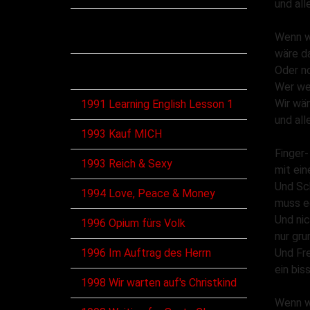
und all
Diskographie
Wenn w
wäre d
Alben
Oder n
Wer we
Wir wär
1991 Learning English Lesson 1
und all
1993 Kauf MICH
Finger
1993 Reich & Sexy
mit ein
Und Sc
1994 Love, Peace & Money
muss e
Und nic
1996 Opium fürs Volk
nur gru
1996 Im Auftrag des Herrn
Und Fr
ein bis
1998 Wir warten auf's Christkind
Wenn w