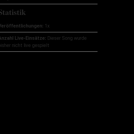
Statistik
Veröffentlichungen:
1x
Anzahl Live-Einsätze:
Dieser Song wurde
bisher nicht live gespielt