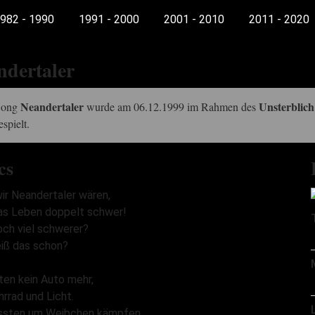
982 - 1990
1991 - 2000
2001 - 2010
2011 - 2020
ndertaler
Neandertaler
Unsterblich
Song
wurde am 06.12.1999 im Rahmen des
espielt.
cs
ir Neandertaler wären,
as Leben doppelt schwer!
och viel schwerer?
iß das schon?
ten kein Auto mehr,
hrrad und Licht.
ssten um Weibchen kämpfen,