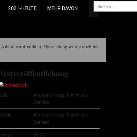
2021-HEUTE
MEHR DAVON
Album veröffentlicht. Dieser Song wurde noch nie
Erstveröffentlichung
Text:
Andreas Frege, Funny van
Dannen
Musik:
Andreas Frege, Funny van
Dannen
Länge:
03:22