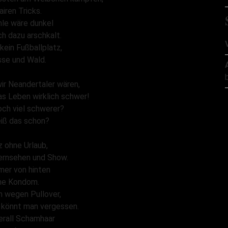
airen Tricks.
hle wäre dunkel
h dazu arschkalt.
kein Fußballplatz,
sse und Wald.
ir Neandertaler wären,
as Leben wirklich schwer!
och viel schwerer?
iß das schon?
 ohne Urlaub,
ernsehen und Show.
mer von hinten
ne Kondom.
n wegen Pullover,
 könnt man vergessen.
erall Schamhaar