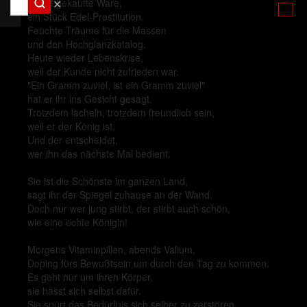
✕
Sie ist gekaufte Ware,
ein Stück Edel-Prostitution.
Feuchte Träume für die Massen
und den Hochglanzkatalog.
Heute wieder Lebenskrise,
weil der Kunde nicht zufrieden war.
"Ein Gramm zuviel, ist ein Gramm zuviel"
hat er ihr ins Gesicht gesagt.
Trotzdem lächeln, trotzdem freundlich sein,
weil er der König ist.
Und der entscheidet,
wer ihn das nächste Mal bedient.
Sie ist die Schönste im ganzen Land,
sagt ihr der Spiegel zuhause an der Wand.
Doch nur wer jung stirbt, der stirbt auch schön,
wie eine echte Königin!
Morgens Vitaminpillen, abends Valium,
Doping fürs Bewußtsein um durch den Tag zu kommen.
Es geht nur um ihren Körper,
sie hasst sich selbst dafür.
Sie spürt das Bedürfnis sich selber zu zerstören.