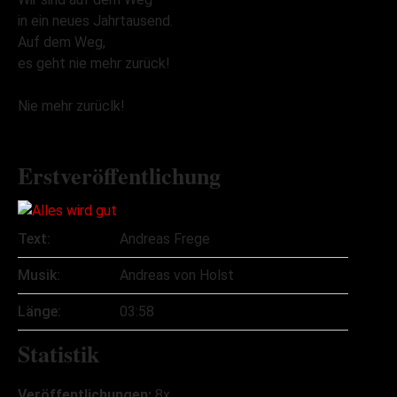
in ein neues Jahrtausend.
Auf dem Weg,
es geht nie mehr zurück!
Nie mehr zurüclk!
Erstveröffentlichung
Text:
Andreas Frege
Musik:
Andreas von Holst
Länge:
03:58
Statistik
Veröffentlichungen:
8x