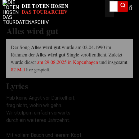
✕
Alles wird gut
Alles wird gut
Der Song
wurde am 02.04.1990 im
Alles wird gut
Rahmen der
Single veröffentlicht. Zuletzt
wurde dieser
am 29.08.2025 in Kopenhagen
und insgesamt
82 Mal
live gespielt.
Lyrics
Hab keine Angst vor Dunkelheit,
frag nicht, wohin wir gehn.
Wir stolpern einfach vorwärts
durch ein weiteres Jahrzehnt.
Mit vollem Bauch und leerem Kopf,