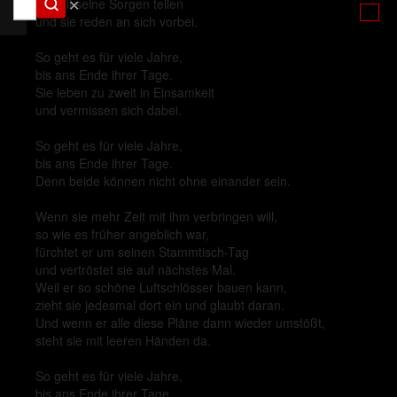
✕
sie will seine Sorgen teilen
und sie reden an sich vorbei.
So geht es für viele Jahre,
bis ans Ende ihrer Tage.
Sie leben zu zweit in Einsamkeit
und vermissen sich dabei.
So geht es für viele Jahre,
bis ans Ende ihrer Tage.
Denn beide können nicht ohne einander sein.
Wenn sie mehr Zeit mit ihm verbringen will,
so wie es früher angeblich war,
fürchtet er um seinen Stammtisch-Tag
und vertröstet sie auf nächstes Mal.
Weil er so schöne Luftschlösser bauen kann,
zieht sie jedesmal dort ein und glaubt daran.
Und wenn er alle diese Pläne dann wieder umstößt,
steht sie mit leeren Händen da.
So geht es für viele Jahre,
bis ans Ende ihrer Tage.