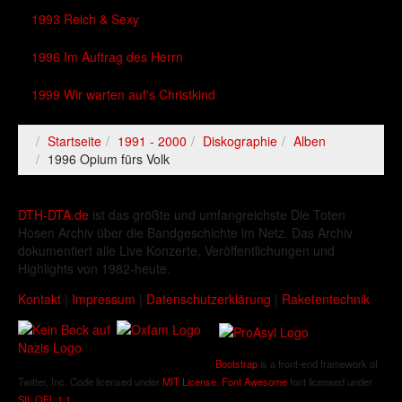
1993 Reich & Sexy
1996 Im Auftrag des Herrn
1999 Wir warten auf's Christkind
Startseite
1991 - 2000
Diskographie
Alben
1996 Opium fürs Volk
DTH-DTA.de
ist das größte und umfangreichste Die Toten
Hosen Archiv über die Bandgeschichte im Netz. Das Archiv
dokumentiert alle Live Konzerte, Veröffentlichungen und
Highlights von 1982-heute.
Kontakt
|
Impressum
|
Datenschutzerklärung
|
Raketentechnik
Bootstrap
is a front-end framework of
Twitter, Inc. Code licensed under
MIT License.
Font Awesome
font licensed under
SIL OFL 1.1
.