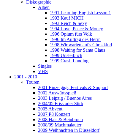
Diskographie
Alben
1991 Learning English Lesson 1
1993 Kauf MICH
1993 Reich & Sexy
1994 Love, Peace & Money
1996 Opium fürs Volk
1996 Im Auftrag des Herrn
1998 Wir warten auf's Christkind
1998 Waiting for Santa Claus
1999 Unsterblich
1999 Crash Landing
Singles
VHS
2001 - 2010
Touren
2001 Einzelgigs, Festivals & Support
2002 Auswärtsspiel!
2003 Leipzig / Buenos Aires
2004/05 Friss oder Stirb
2005 Abvent
2007 P8 Konzert
2008 Hals & Beinbruch
2008/09 Machmalauter
2009 Weihnachten in Düsseldorf