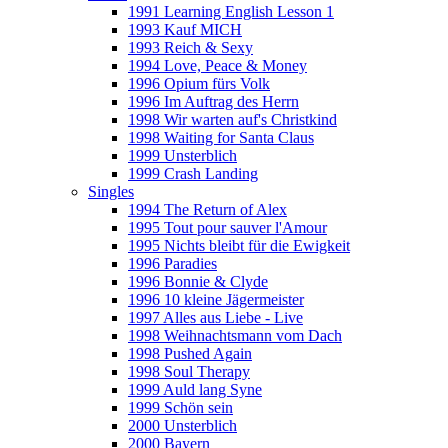
1991 Learning English Lesson 1
1993 Kauf MICH
1993 Reich & Sexy
1994 Love, Peace & Money
1996 Opium fürs Volk
1996 Im Auftrag des Herrn
1998 Wir warten auf's Christkind
1998 Waiting for Santa Claus
1999 Unsterblich
1999 Crash Landing
Singles
1994 The Return of Alex
1995 Tout pour sauver l'Amour
1995 Nichts bleibt für die Ewigkeit
1996 Paradies
1996 Bonnie & Clyde
1996 10 kleine Jägermeister
1997 Alles aus Liebe - Live
1998 Weihnachtsmann vom Dach
1998 Pushed Again
1998 Soul Therapy
1999 Auld lang Syne
1999 Schön sein
2000 Unsterblich
2000 Bayern