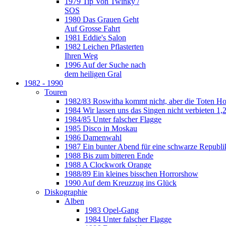
1979 Tip Von Twinky /
SOS
1980 Das Grauen Geht
Auf Grosse Fahrt
1981 Eddie's Salon
1982 Leichen Pflasterten
Ihren Weg
1996 Auf der Suche nach
dem heiligen Gral
1982 - 1990
Touren
1982/83 Roswitha kommt nicht, aber die Toten H
1984 Wir lassen uns das Singen nicht verbieten 1,2
1984/85 Unter falscher Flagge
1985 Disco in Moskau
1986 Damenwahl
1987 Ein bunter Abend für eine schwarze Republi
1988 Bis zum bitteren Ende
1988 A Clockwork Orange
1988/89 Ein kleines bisschen Horrorshow
1990 Auf dem Kreuzzug ins Glück
Diskographie
Alben
1983 Opel-Gang
1984 Unter falscher Flagge