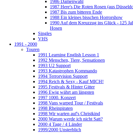
1986 Damenwahl
1987 Here's Die Roten Rosen (aus Düsseldo
1987 Bis zum bitteren Ende
1988 Ein kleines bisschen Horrorshow
1990 Auf dem Kreuzzug ins Glück - 125 Ja
Hosen
Singles
VHS
1991 - 2000
Touren
1991 Learning English Lesson 1
1992 Menschen, Tiere, Sensationen
1993 U2 Support
1993 Katastrophen Kommando
1994 Terrorvision Support
1994 Reich & Sexy - Kauf MICH!
1995 Festivals & Hinter Gitter
1996 Ewig währt am längsten
1997 1000. Konzert
1998 Vans warped Tour / Festivals
1998 Rheinpiraten
1998 Wir warten auf's Christkind
2000 Warum werde ich nicht Satt?
2000 4 Tage / 4 Länder
1999/2000 Unsterblich