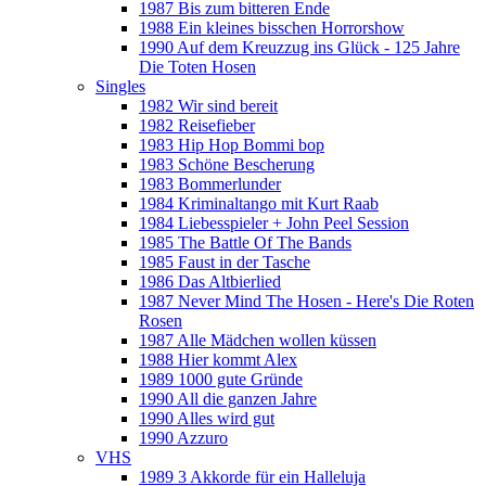
1987 Bis zum bitteren Ende
1988 Ein kleines bisschen Horrorshow
1990 Auf dem Kreuzzug ins Glück - 125 Jahre
Die Toten Hosen
Singles
1982 Wir sind bereit
1982 Reisefieber
1983 Hip Hop Bommi bop
1983 Schöne Bescherung
1983 Bommerlunder
1984 Kriminaltango mit Kurt Raab
1984 Liebesspieler + John Peel Session
1985 The Battle Of The Bands
1985 Faust in der Tasche
1986 Das Altbierlied
1987 Never Mind The Hosen - Here's Die Roten
Rosen
1987 Alle Mädchen wollen küssen
1988 Hier kommt Alex
1989 1000 gute Gründe
1990 All die ganzen Jahre
1990 Alles wird gut
1990 Azzuro
VHS
1989 3 Akkorde für ein Halleluja