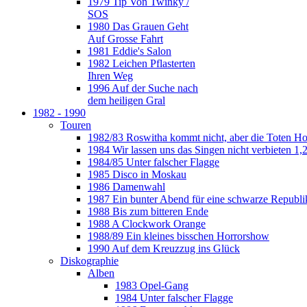
1979 Tip Von Twinky /
SOS
1980 Das Grauen Geht
Auf Grosse Fahrt
1981 Eddie's Salon
1982 Leichen Pflasterten
Ihren Weg
1996 Auf der Suche nach
dem heiligen Gral
1982 - 1990
Touren
1982/83 Roswitha kommt nicht, aber die Toten H
1984 Wir lassen uns das Singen nicht verbieten 1,2
1984/85 Unter falscher Flagge
1985 Disco in Moskau
1986 Damenwahl
1987 Ein bunter Abend für eine schwarze Republi
1988 Bis zum bitteren Ende
1988 A Clockwork Orange
1988/89 Ein kleines bisschen Horrorshow
1990 Auf dem Kreuzzug ins Glück
Diskographie
Alben
1983 Opel-Gang
1984 Unter falscher Flagge