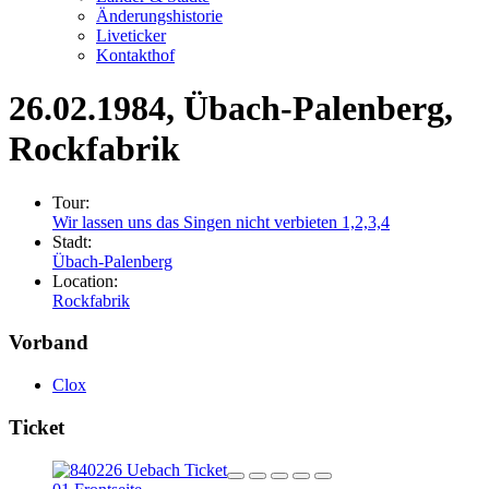
Änderungshistorie
Liveticker
Kontakthof
26.02.1984
, Übach-Palenberg,
Rockfabrik
Tour:
Wir lassen uns das Singen nicht verbieten 1,2,3,4
Stadt:
Übach-Palenberg
Location:
Rockfabrik
Vorband
Clox
Ticket