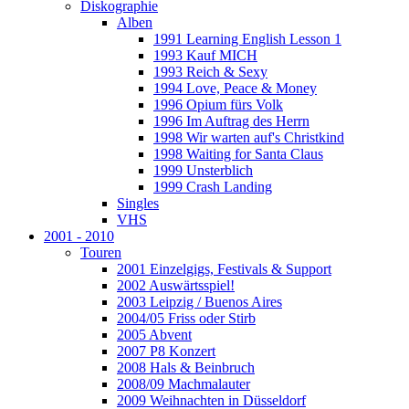
Diskographie
Alben
1991 Learning English Lesson 1
1993 Kauf MICH
1993 Reich & Sexy
1994 Love, Peace & Money
1996 Opium fürs Volk
1996 Im Auftrag des Herrn
1998 Wir warten auf's Christkind
1998 Waiting for Santa Claus
1999 Unsterblich
1999 Crash Landing
Singles
VHS
2001 - 2010
Touren
2001 Einzelgigs, Festivals & Support
2002 Auswärtsspiel!
2003 Leipzig / Buenos Aires
2004/05 Friss oder Stirb
2005 Abvent
2007 P8 Konzert
2008 Hals & Beinbruch
2008/09 Machmalauter
2009 Weihnachten in Düsseldorf