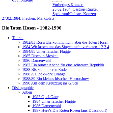
Vorheriges Konzert
25.02.1984, Castrop-Rauxel,
Spektrum
Nächstes Konzert
27.02.1984, Frechen, Marktplatz
Die Toten Hosen - 1982-1990
Touren
1982/83 Roswitha kommt nicht, aber die Toten Hosen
1984 Wir lassen uns das Singen nicht verbieten 1,2,3,4
1984/85 Unter falscher Flagge
1985 Disco in Moskau
1986 Damenwahl
1987 Ein bunter Abend für eine schwarze Republik
1988 Bis zum bitteren Ende
1988 A Clockwork Orange
1988/89 Ein kleines bisschen Horrorshow
1990 Auf dem Kreuzzug ins Glück
Diskographie
Alben
1983 Opel-Gang
1984 Unter falscher Flagge
1986 Damenwahl
1987 Here's Die Roten Rosen (aus Düsseldorf)