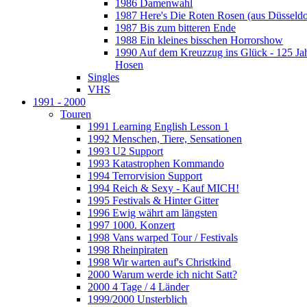
1986 Damenwahl
1987 Here's Die Roten Rosen (aus Düsseldo
1987 Bis zum bitteren Ende
1988 Ein kleines bisschen Horrorshow
1990 Auf dem Kreuzzug ins Glück - 125 Ja
Hosen
Singles
VHS
1991 - 2000
Touren
1991 Learning English Lesson 1
1992 Menschen, Tiere, Sensationen
1993 U2 Support
1993 Katastrophen Kommando
1994 Terrorvision Support
1994 Reich & Sexy - Kauf MICH!
1995 Festivals & Hinter Gitter
1996 Ewig währt am längsten
1997 1000. Konzert
1998 Vans warped Tour / Festivals
1998 Rheinpiraten
1998 Wir warten auf's Christkind
2000 Warum werde ich nicht Satt?
2000 4 Tage / 4 Länder
1999/2000 Unsterblich