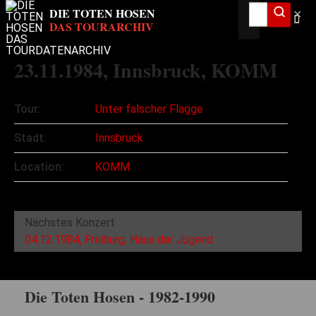
✕
23.11.1984
, Innsbruck, KOMM
Tour:
Unter falscher Flagge
Stadt:
Innsbruck
Location:
KOMM
Nächstes Konzert
04.12.1984, Freiburg, Haus der Jugend
Die Toten Hosen - 1982-1990