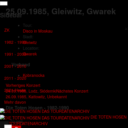
25.09.1985
, Gleiwitz, Gwarek
Sidebar
Tour:
×
ZK
Disco in Moskau
Stadt:
1982 - 1990
Gleiwitz
Location:
Gwarek
1991 - 2000
Vorband
2001 - 2010
Kobranocka
2011 - 2020
Vorheriges Konzert
2021-Heute
24.09.1985, Lodz, Siódemki
Nächstes Konzert
26.09.1985, Kattowitz, Unbekannt
Mehr davon
Die Toten Hosen - 1982-1990
DIE TOTEN HOSEN
Touren
DAS TOURDATENARCHIV