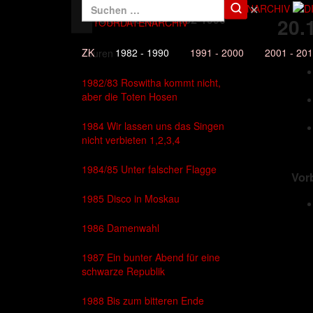
✕
Die Toten Hosen - 1982-1990
20.
DAS TOURDATENARCHIV
ZK
1982 - 1990
1991 - 2000
2001 - 20
Touren
1982/83 Roswitha kommt nicht,
aber die Toten Hosen
1984 Wir lassen uns das Singen
nicht verbieten 1,2,3,4
1984/85 Unter falscher Flagge
Vor
1985 Disco in Moskau
1986 Damenwahl
1987 Ein bunter Abend für eine
schwarze Republik
1988 Bis zum bitteren Ende