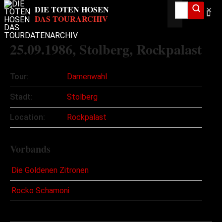
✕
25.09.1986
, Stolberg, Rockpalast
Tour:
Damenwahl
Stadt:
Stolberg
Location:
Rockpalast
Vorbands
Die Goldenen Zitronen
Rocko Schamoni