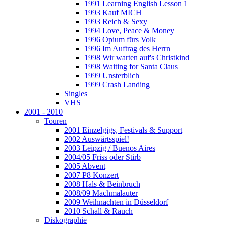
1991 Learning English Lesson 1
1993 Kauf MICH
1993 Reich & Sexy
1994 Love, Peace & Money
1996 Opium fürs Volk
1996 Im Auftrag des Herrn
1998 Wir warten auf's Christkind
1998 Waiting for Santa Claus
1999 Unsterblich
1999 Crash Landing
Singles
VHS
2001 - 2010
Touren
2001 Einzelgigs, Festivals & Support
2002 Auswärtsspiel!
2003 Leipzig / Buenos Aires
2004/05 Friss oder Stirb
2005 Abvent
2007 P8 Konzert
2008 Hals & Beinbruch
2008/09 Machmalauter
2009 Weihnachten in Düsseldorf
2010 Schall & Rauch
Diskographie