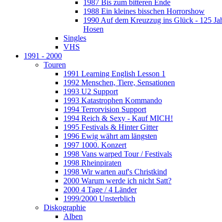
1987 Bis zum bitteren Ende
1988 Ein kleines bisschen Horrorshow
1990 Auf dem Kreuzzug ins Glück - 125 Ja
Hosen
Singles
VHS
1991 - 2000
Touren
1991 Learning English Lesson 1
1992 Menschen, Tiere, Sensationen
1993 U2 Support
1993 Katastrophen Kommando
1994 Terrorvision Support
1994 Reich & Sexy - Kauf MICH!
1995 Festivals & Hinter Gitter
1996 Ewig währt am längsten
1997 1000. Konzert
1998 Vans warped Tour / Festivals
1998 Rheinpiraten
1998 Wir warten auf's Christkind
2000 Warum werde ich nicht Satt?
2000 4 Tage / 4 Länder
1999/2000 Unsterblich
Diskographie
Alben