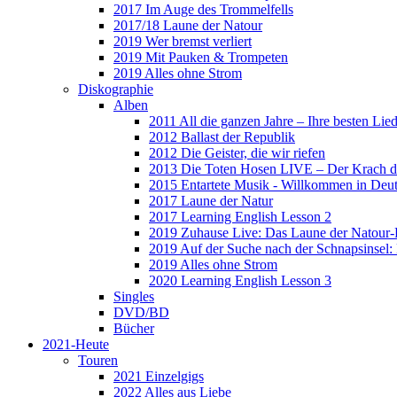
2017 Im Auge des Trommelfells
2017/18 Laune der Natour
2019 Wer bremst verliert
2019 Mit Pauken & Trompeten
2019 Alles ohne Strom
Diskographie
Alben
2011 All die ganzen Jahre – Ihre besten Lie
2012 Ballast der Republik
2012 Die Geister, die wir riefen
2013 Die Toten Hosen LIVE – Der Krach d
2015 Entartete Musik - Willkommen in Deu
2017 Laune der Natur
2017 Learning English Lesson 2
2019 Zuhause Live: Das Laune der Natour-
2019 Auf der Suche nach der Schnapsinsel
2019 Alles ohne Strom
2020 Learning English Lesson 3
Singles
DVD/BD
Bücher
2021-Heute
Touren
2021 Einzelgigs
2022 Alles aus Liebe