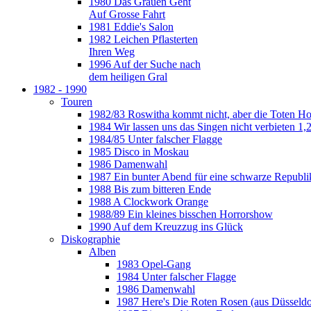
1980 Das Grauen Geht
Auf Grosse Fahrt
1981 Eddie's Salon
1982 Leichen Pflasterten
Ihren Weg
1996 Auf der Suche nach
dem heiligen Gral
1982 - 1990
Touren
1982/83 Roswitha kommt nicht, aber die Toten H
1984 Wir lassen uns das Singen nicht verbieten 1,2
1984/85 Unter falscher Flagge
1985 Disco in Moskau
1986 Damenwahl
1987 Ein bunter Abend für eine schwarze Republi
1988 Bis zum bitteren Ende
1988 A Clockwork Orange
1988/89 Ein kleines bisschen Horrorshow
1990 Auf dem Kreuzzug ins Glück
Diskographie
Alben
1983 Opel-Gang
1984 Unter falscher Flagge
1986 Damenwahl
1987 Here's Die Roten Rosen (aus Düsseldo