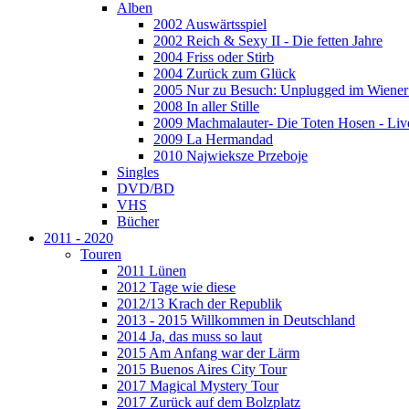
Alben
2002 Auswärtsspiel
2002 Reich & Sexy II - Die fetten Jahre
2004 Friss oder Stirb
2004 Zurück zum Glück
2005 Nur zu Besuch: Unplugged im Wiener 
2008 In aller Stille
2009 Machmalauter- Die Toten Hosen - Liv
2009 La Hermandad
2010 Najwieksze Przeboje
Singles
DVD/BD
VHS
Bücher
2011 - 2020
Touren
2011 Lünen
2012 Tage wie diese
2012/13 Krach der Republik
2013 - 2015 Willkommen in Deutschland
2014 Ja, das muss so laut
2015 Am Anfang war der Lärm
2015 Buenos Aires City Tour
2017 Magical Mystery Tour
2017 Zurück auf dem Bolzplatz