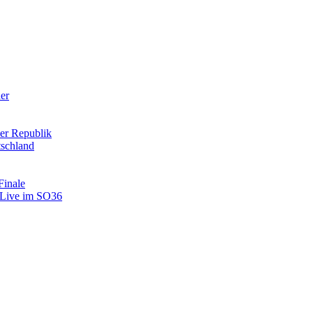
der
er Republik
tschland
Finale
: Live im SO36