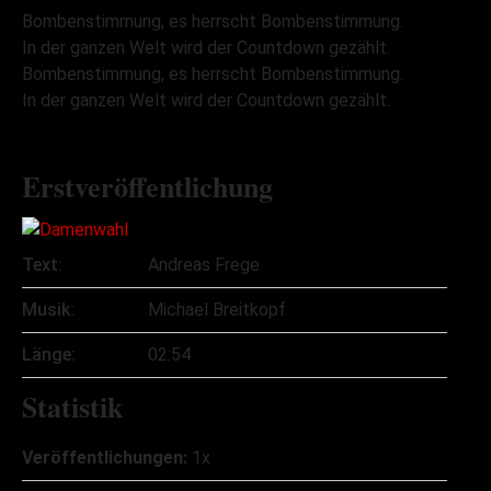
Bombenstimmung, es herrscht Bombenstimmung.
In der ganzen Welt wird der Countdown gezählt.
Bombenstimmung, es herrscht Bombenstimmung.
In der ganzen Welt wird der Countdown gezählt.
Erstveröffentlichung
Text:
Andreas Frege
Musik:
Michael Breitkopf
Länge:
02:54
Statistik
Veröffentlichungen:
1x