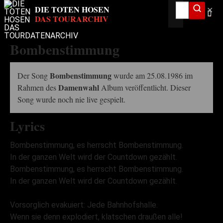
✕
Bombenstimmung
Bombenstimmung
Der Song
wurde am 25.08.1986 im
Damenwahl
Rahmen des
Album veröffentlicht. Dieser
Song wurde noch nie live gespielt.
Lyrics
Bombenstimmung, es herrscht Bombenstimmung.
In der ganzen Welt wird der Countdown gezählt.
Bombenstimmung, es herrscht Bombenstimmung.
In der ganzen Welt wird der Countdown gezählt.
Vorsorglich evakuiert: Jede Bahnhofshalle.
Wenn sie denn explodiert, klatschen draußen alle!