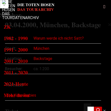
Sidebar
03.04.2000
, München, Backstage
×
ZK
1982 - 1990
Tour:
Warum werde ich nicht Satt?
1991 - 2000
Stadt:
München
Location:
Backstage
2001 - 2010
Besucher:
ca. 1.200
2011 - 2020
2021-Heute
Vorband
Mehr davon
The Killer Barbies
✕