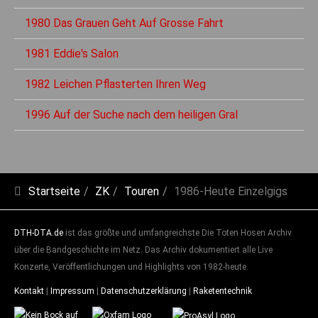
1980 Das Grauen Geht Auf Grosse Fahrt
1981 Eddie's Salon
1982 Leichen Pflasterten Ihren Weg
1996 Auf der Suche nach dem heiligen Gral
Startseite
ZK
Touren
1986-Heute Einzelgigs
DTH-DTA.de
ist das größte und umfangreichste Die Toten Hosen Archiv
über die Bandgeschichte im Netz. Das Archiv dokumentiert alle Live
Konzerte, Veröffentlichungen und Highlights von 1982-heute.
Kontakt
|
Impressum
|
Datenschutzerklärung
|
Raketentechnik