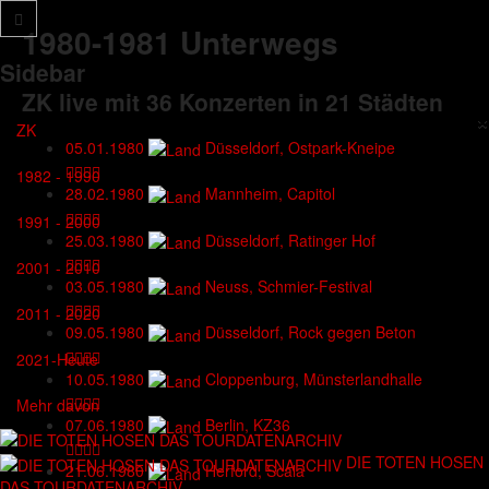
1980-1981
Unterwegs
Sidebar
ZK live mit
36 Konzerten
in
21 Städten
×
ZK
05.01.1980
Düsseldorf, Ostpark-Kneipe
1982 - 1990
28.02.1980
Mannheim, Capitol
1991 - 2000
25.03.1980
Düsseldorf, Ratinger Hof
2001 - 2010
03.05.1980
Neuss, Schmier-Festival
2011 - 2020
09.05.1980
Düsseldorf, Rock gegen Beton
2021-Heute
10.05.1980
Cloppenburg, Münsterlandhalle
Mehr davon
07.06.1980
Berlin, KZ36
DIE TOTEN HOSEN
21.06.1980
Herford, Scala
DAS TOURDATENARCHIV