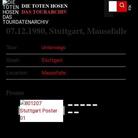
✕
07.12.1980
, Stuttgart, Mausefalle
Tour:
Unterwegs
Stadt:
Stuttgart
Location:
Mausefalle
Promo