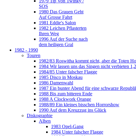
1979 Tip Von Twinky /
SOS
1980 Das Grauen Geht
Auf Grosse Fahrt
1981 Eddie's Salon
1982 Leichen Pflasterten
Ihren Weg
1996 Auf der Suche nach
dem heiligen Gral
1982 - 1990
Touren
1982/83 Roswitha kommt nicht, aber die Toten H
1984 Wir lassen uns das Singen nicht verbieten 1,2
1984/85 Unter falscher Flagge
1985 Disco in Moskau
1986 Damenwahl
1987 Ein bunter Abend für eine schwarze Republi
1988 Bis zum bitteren Ende
1988 A Clockwork Orange
1988/89 Ein kleines bisschen Horrorshow
1990 Auf dem Kreuzzug ins Glück
Diskographie
Alben
1983 Opel-Gang
1984 Unter falscher Flagge