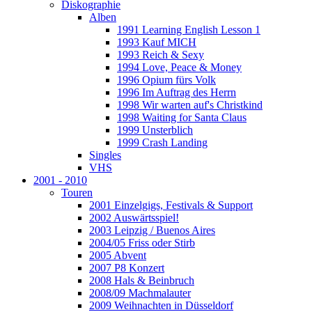
Diskographie
Alben
1991 Learning English Lesson 1
1993 Kauf MICH
1993 Reich & Sexy
1994 Love, Peace & Money
1996 Opium fürs Volk
1996 Im Auftrag des Herrn
1998 Wir warten auf's Christkind
1998 Waiting for Santa Claus
1999 Unsterblich
1999 Crash Landing
Singles
VHS
2001 - 2010
Touren
2001 Einzelgigs, Festivals & Support
2002 Auswärtsspiel!
2003 Leipzig / Buenos Aires
2004/05 Friss oder Stirb
2005 Abvent
2007 P8 Konzert
2008 Hals & Beinbruch
2008/09 Machmalauter
2009 Weihnachten in Düsseldorf