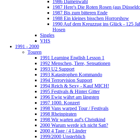
1986 Damenwahl
1987 Here's Die Roten Rosen (aus Düsseldo
1987 Bis zum bitteren Ende
1988 Ein kleines bisschen Horrorshow
1990 Auf dem Kreuzzug ins Glück - 125 Ja
Hosen
Singles
VHS
1991 - 2000
Touren
1991 Learning English Lesson 1
1992 Menschen, Tiere, Sensationen
1993 U2 Support
1993 Katastrophen Kommando
1994 Terrorvision Support
1994 Reich & Sexy - Kauf MICH!
1995 Festivals & Hinter Gitter
1996 Ewig währt am längsten
1997 1000. Konzert
1998 Vans warped Tour / Festivals
1998 Rheinpiraten
1998 Wir warten auf's Christkind
2000 Warum werde ich nicht Satt?
2000 4 Tage / 4 Länder
1999/2000 Unsterblich