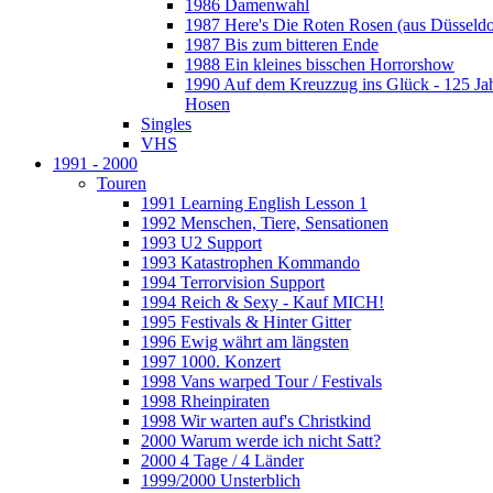
1986 Damenwahl
1987 Here's Die Roten Rosen (aus Düsseldo
1987 Bis zum bitteren Ende
1988 Ein kleines bisschen Horrorshow
1990 Auf dem Kreuzzug ins Glück - 125 Ja
Hosen
Singles
VHS
1991 - 2000
Touren
1991 Learning English Lesson 1
1992 Menschen, Tiere, Sensationen
1993 U2 Support
1993 Katastrophen Kommando
1994 Terrorvision Support
1994 Reich & Sexy - Kauf MICH!
1995 Festivals & Hinter Gitter
1996 Ewig währt am längsten
1997 1000. Konzert
1998 Vans warped Tour / Festivals
1998 Rheinpiraten
1998 Wir warten auf's Christkind
2000 Warum werde ich nicht Satt?
2000 4 Tage / 4 Länder
1999/2000 Unsterblich