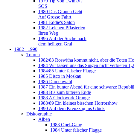
1979 Tip Von Twinky /
SOS
1980 Das Grauen Geht
Auf Grosse Fahrt
1981 Eddie's Salon
1982 Leichen Pflasterten
Ihren Weg
1996 Auf der Suche nach
dem heiligen Gral
1982 - 1990
Touren
1982/83 Roswitha kommt nicht, aber die Toten H
1984 Wir lassen uns das Singen nicht verbieten 1,2
1984/85 Unter falscher Flagge
1985 Disco in Moskau
1986 Damenwahl
1987 Ein bunter Abend für eine schwarze Republi
1988 Bis zum bitteren Ende
1988 A Clockwork Orange
1988/89 Ein kleines bisschen Horrorshow
1990 Auf dem Kreuzzug ins Glück
Diskographie
Alben
1983 Opel-Gang
1984 Unter falscher Flagge