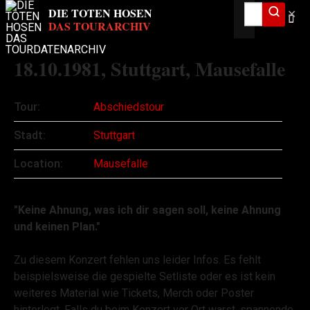
✕
18.10.1981
, Stuttgart, Mausefalle
Tour:
Abschiedstour
Stadt:
Stuttgart
Location:
Mausefalle
"Keine Ahnung, was ich dir sagen soll, keine Ahnung
und keinen Plan."
Zu diesem Konzert fehlen uns leider Infos. Es fehlt
beispielsweise die gespielte Setliste oder es ist kein
weiteres Material wie Tickets, Merch oder Poster
hinterlegt. Falls du beim Konzert vor Ort warst, spannende