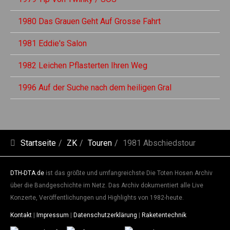
1980 Das Grauen Geht Auf Grosse Fahrt
1981 Eddie's Salon
1982 Leichen Pflasterten Ihren Weg
1996 Auf der Suche nach dem heiligen Gral
Startseite
ZK
Touren
1981 Abschiedstour
DTH-DTA.de
ist das größte und umfangreichste Die Toten Hosen Archiv
über die Bandgeschichte im Netz. Das Archiv dokumentiert alle Live
Konzerte, Veröffentlichungen und Highlights von 1982-heute.
Kontakt
|
Impressum
|
Datenschutzerklärung
|
Raketentechnik