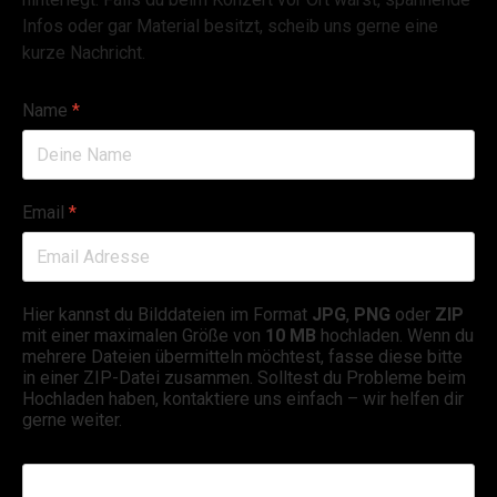
Infos oder gar Material besitzt, scheib uns gerne eine
kurze Nachricht.
Name
*
Email
*
Hier kannst du Bilddateien im Format
JPG
,
PNG
oder
ZIP
mit einer maximalen Größe von
10 MB
hochladen. Wenn du
mehrere Dateien übermitteln möchtest, fasse diese bitte
in einer ZIP-Datei zusammen. Solltest du Probleme beim
Hochladen haben, kontaktiere uns einfach – wir helfen dir
gerne weiter.