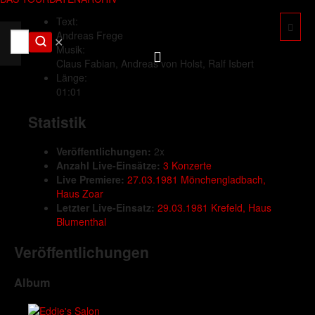
Text:
Andreas Frege
✕
Musik:
Claus Fabian, Andreas von Holst, Ralf Isbert
Länge:
01:01
Statistik
Veröffentlichungen:
2x
Anzahl Live-Einsätze:
3 Konzerte
Live Premiere:
27.03.1981 Mönchengladbach,
Haus Zoar
Letzter Live-Einsatz:
29.03.1981 Krefeld, Haus
Blumenthal
Veröffentlichungen
Album