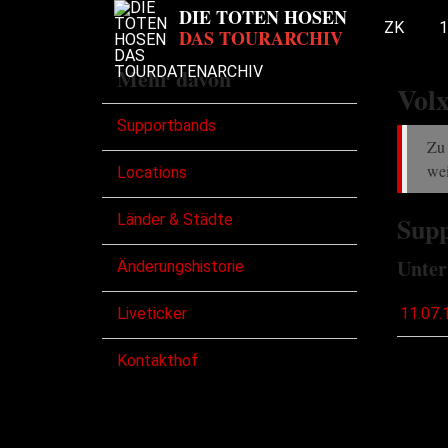
ZK
1
Mehr davon
Volx
Supportbands
Zu 
wei
Locations
Länder & Städte
Supp
Unter
Änderungshistorie
Liveticker
11.07.
Kontakthof