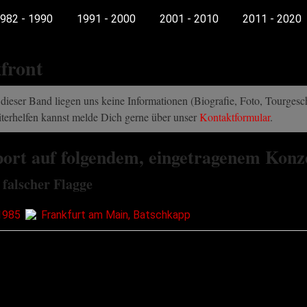
982 - 1990
1991 - 2000
2001 - 2010
2011 - 2020
front
dieser Band liegen uns keine Informationen (Biografie, Foto, Tourgeschi
terhelfen kannst melde Dich gerne über unser
Kontaktformular
.
ort auf folgendem, eingetragenem Konz
 falscher Flagge
1985
Frankfurt am Main, Batschkapp